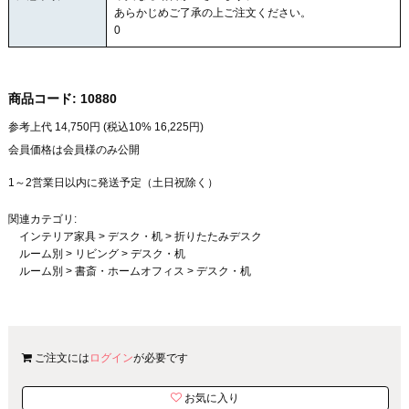
あらかじめご了承の上ご注文ください。
0
商品コード:
10880
参考上代
14,750
円 (税込10%
16,225
円)
会員価格は会員様のみ公開
1～2営業日以内に発送予定（土日祝除く）
関連カテゴリ:
インテリア家具
>
デスク・机
>
折りたたみデスク
ルーム別
>
リビング
>
デスク・机
ルーム別
>
書斎・ホームオフィス
>
デスク・机
ご注文には
ログイン
が必要です
お気に入り