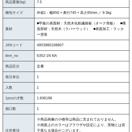
商品重量(kg)
7.5
梱包サイズ
外箱1：幅850 × 奥行745 × 高さ85mm ／ 9.3kg
■甲板の表面材：天然木化粧繊維板（オーク突板） ■構
素材
造部材：天然木（ラバーウッド） ■表面加工：ラッカ
ー塗装
JANコード
4953980108807
item_no
6352-1N NA
商品区分
定番
発注単位
1
入数
1
1pcsの才数
1.936196
個口数
1
※商品画像の小物等は商品に含まれておりません。
※画面上のカラーはブラウザや設定により、実物とは若
注意事項
干異なる場合がございます。