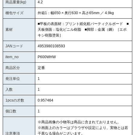
商品重量(kg)
4.2
梱包サイズ
外箱1：幅650 × 奥行630 × 高さ65mm ／ 4.9kg
■甲板の表面材：プリント紙化粧パーティクルボード ■
素材
天板側面：塩化ビニル樹脂 ■脚部：金属（鋼）［エポ
キシ樹脂塗装］
JANコード
4953980108593
item_no
P600WHW
商品区分
定番
発注単位
1
入数
1
1pcsの才数
0.957464
個口数
1
※商品画像の小物等は商品に含まれておりません。
※画面上のカラーはブラウザや設定により、実物とは若
注意事項
干異なる場合がございます。