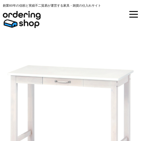
創業60年の信頼と実績不二貿易が運営する家具・雑貨の仕入れサイト