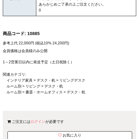
あらかじめご了承の上ご注文ください。
0
商品コード:
10885
参考上代
22,000
円 (税込10%
24,200
円)
会員価格は会員様のみ公開
1～2営業日以内に発送予定（土日祝除く）
関連カテゴリ:
インテリア家具
>
デスク・机
>
リビングデスク
ルーム別
>
リビング
>
デスク・机
ルーム別
>
書斎・ホームオフィス
>
デスク・机
ご注文には
ログイン
が必要です
お気に入り