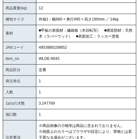
商品重量(kg)
12
梱包サイズ
外箱1：幅960 × 奥行495 × 高さ190mm ／ 14kg
■甲板の表面材：繊維板（木目転写） ■構造部材：天然
素材
木（ラバーウッド） ■表面加工：ラッカー塗装
JANコード
4953980108852
item_no
WLDE-9045
商品区分
定番
発注単位
1
入数
1
1pcsの才数
3.247769
個口数
1
※商品画像の小物等は商品に含まれておりません。
※画面上のカラーはブラウザや設定により、実物とは若
注意事項
干異なる場合がございます。