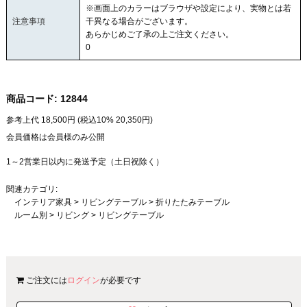
※画面上のカラーはブラウザや設定により、実物とは若
注意事項
干異なる場合がございます。
あらかじめご了承の上ご注文ください。
0
商品コード:
12844
参考上代
18,500
円 (税込10%
20,350
円)
会員価格は会員様のみ公開
1～2営業日以内に発送予定（土日祝除く）
関連カテゴリ:
インテリア家具
>
リビングテーブル
>
折りたたみテーブル
ルーム別
>
リビング
>
リビングテーブル
ご注文には
ログイン
が必要です