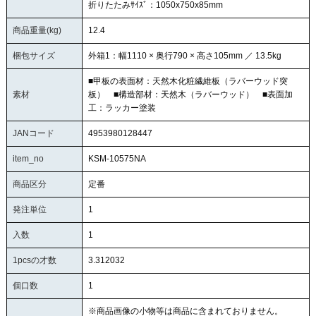
折りたたみｻｲｽﾞ：1050x750x85mm
商品重量(kg)
12.4
梱包サイズ
外箱1：幅1110 × 奥行790 × 高さ105mm ／ 13.5kg
■甲板の表面材：天然木化粧繊維板（ラバーウッド突
素材
板） ■構造部材：天然木（ラバーウッド） ■表面加
工：ラッカー塗装
JANコード
4953980128447
item_no
KSM-10575NA
商品区分
定番
発注単位
1
入数
1
1pcsの才数
3.312032
個口数
1
※商品画像の小物等は商品に含まれておりません。