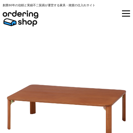
創業60年の信頼と実績不二貿易が運営する家具・雑貨の仕入れサイト