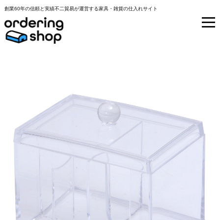
創業60年の信頼と実績不二貿易が運営する家具・雑貨の仕入れサイト