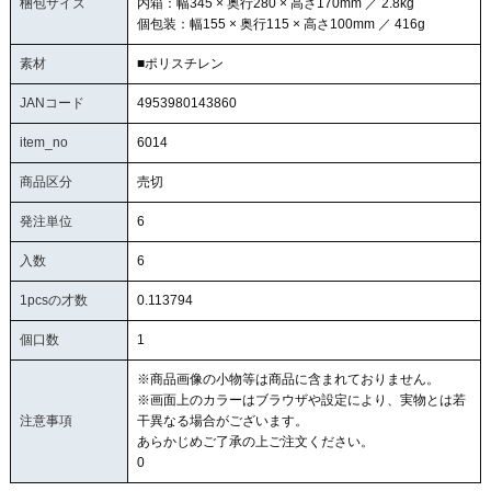
梱包サイズ
内箱：幅345 × 奥行280 × 高さ170mm ／ 2.8kg
個包装：幅155 × 奥行115 × 高さ100mm ／ 416g
素材
■ポリスチレン
JANコード
4953980143860
item_no
6014
商品区分
売切
発注単位
6
入数
6
1pcsの才数
0.113794
個口数
1
※商品画像の小物等は商品に含まれておりません。
※画面上のカラーはブラウザや設定により、実物とは若
注意事項
干異なる場合がございます。
あらかじめご了承の上ご注文ください。
0