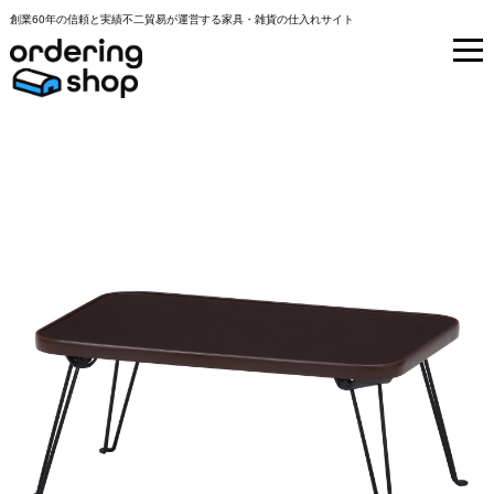
創業60年の信頼と実績不二貿易が運営する家具・雑貨の仕入れサイト