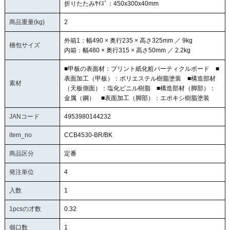
折りたたみｻｲｽﾞ：450x300x40mm
商品重量(kg)
2
外箱1：幅490 × 奥行235 × 高さ325mm ／ 9kg
梱包サイズ
内箱：幅480 × 奥行315 × 高さ50mm ／ 2.2kg
■甲板の表面材：プリント紙化粧パーティクルボード ■
表面加工（甲板）：ポリエステル樹脂塗装 ■構造部材
素材
（天板側面）：塩化ビニル樹脂 ■構造部材（脚部）：
金属（鋼） ■表面加工（脚部）：エポキシ樹脂塗装
JANコード
4953980144232
item_no
CCB4530-BR/BK
商品区分
定番
発注単位
4
入数
1
1pcsの才数
0.32
個口数
1