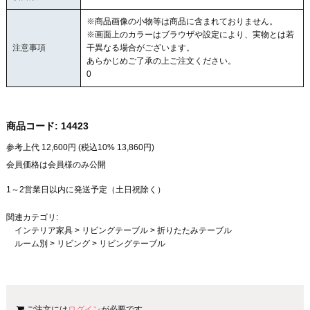
※商品画像の小物等は商品に含まれておりません。
※画面上のカラーはブラウザや設定により、実物とは若
注意事項
干異なる場合がございます。
あらかじめご了承の上ご注文ください。
0
商品コード:
14423
参考上代
12,600
円 (税込10%
13,860
円)
会員価格は会員様のみ公開
1～2営業日以内に発送予定（土日祝除く）
関連カテゴリ:
インテリア家具
>
リビングテーブル
>
折りたたみテーブル
ルーム別
>
リビング
>
リビングテーブル
ご注文には
ログイン
が必要です