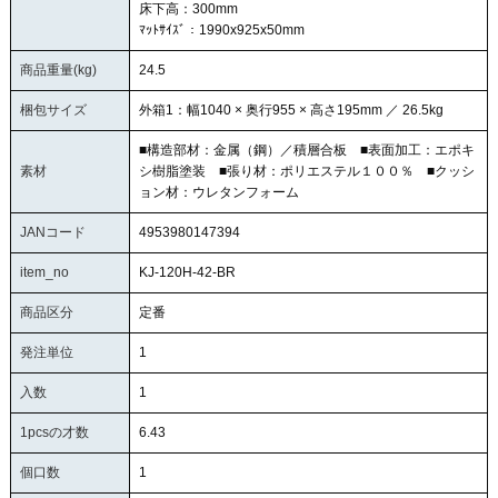
床下高：300mm
ﾏｯﾄｻｲｽﾞ：1990x925x50mm
商品重量(kg)
24.5
梱包サイズ
外箱1：幅1040 × 奥行955 × 高さ195mm ／ 26.5kg
■構造部材：金属（鋼）／積層合板 ■表面加工：エポキ
素材
シ樹脂塗装 ■張り材：ポリエステル１００％ ■クッシ
ョン材：ウレタンフォーム
JANコード
4953980147394
item_no
KJ-120H-42-BR
商品区分
定番
発注単位
1
入数
1
1pcsの才数
6.43
個口数
1