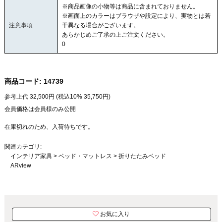
※商品画像の小物等は商品に含まれておりません。
※画面上のカラーはブラウザや設定により、実物とは若
注意事項
干異なる場合がございます。
あらかじめご了承の上ご注文ください。
0
商品コード:
14739
参考上代
32,500
円 (税込10%
35,750
円)
会員価格は会員様のみ公開
在庫切れのため、入荷待ちです。
関連カテゴリ:
インテリア家具
>
ベッド・マットレス
>
折りたたみベッド
ARview
お気に入り