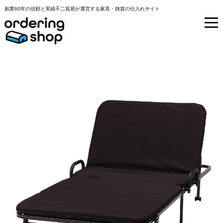
創業60年の信頼と実績不二貿易が運営する家具・雑貨の仕入れサイト