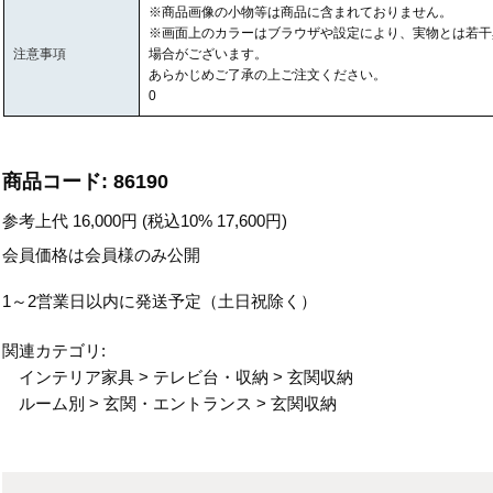
※商品画像の小物等は商品に含まれておりません。
※画面上のカラーはブラウザや設定により、実物とは若干
注意事項
場合がございます。
あらかじめご了承の上ご注文ください。
0
商品コード:
86190
参考上代
16,000
円 (税込10%
17,600
円)
会員価格は会員様のみ公開
1～2営業日以内に発送予定（土日祝除く）
関連カテゴリ:
インテリア家具
>
テレビ台・収納
>
玄関収納
ルーム別
>
玄関・エントランス
>
玄関収納