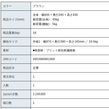
カラー
ブラウン
全体：幅600 × 奥行345 × 高さ930
商品サイズ(mm)
耐荷重(全体)：40kg
耐荷重(棚板)：5kg
商品重量(kg)
18
梱包サイズ
外箱1：幅970 × 奥行390 × 高さ165mm ／ 19.5kg
素材
■表面材：プリント紙化粧繊維板
JANコード
4953980861900
商品区分
定番
発注単位
1
入数
1
1pcsの才数
2.245305
個口数
1