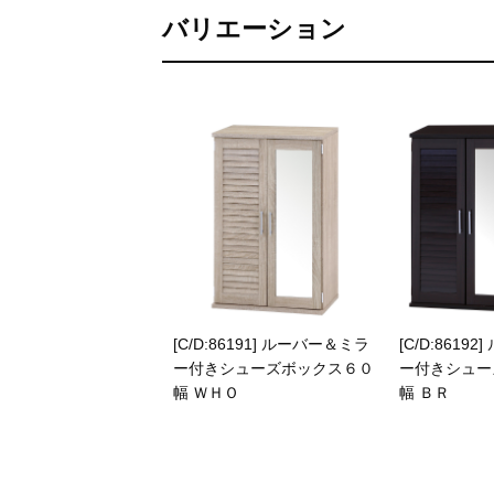
バリエーション
[C/D:86191] ルーバー＆ミラ
[C/D:8619
ー付きシューズボックス６０
ー付きシュー
幅 ＷＨＯ
幅 ＢＲ