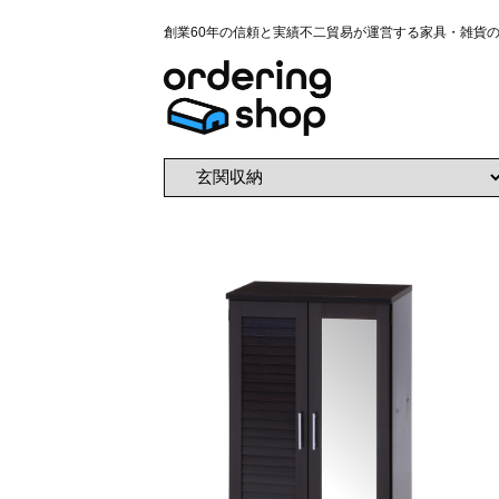
創業60年の信頼と実績不二貿易が運営する家具・雑貨