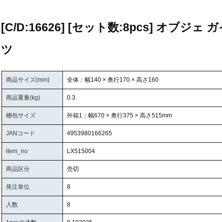
[C/D:16626] [セット数:8pcs] オブジェ 
ツ
商品サイズ(mm)
全体：幅140 × 奥行170 × 高さ160
商品重量(kg)
0.3
梱包サイズ
外箱1：幅670 × 奥行375 × 高さ515mm
JANコード
4953980166265
item_no
LX515004
商品区分
売切
発注単位
8
入数
8