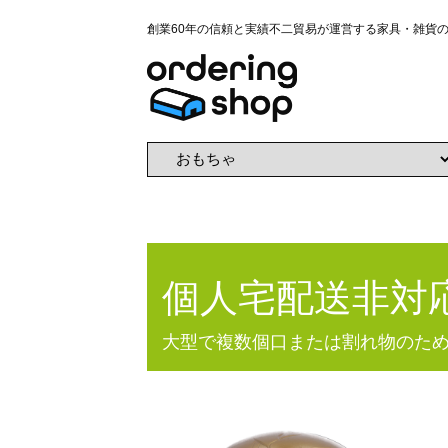
創業60年の信頼と実績不二貿易が運営する家具・雑貨
個人宅配送非対
大型で複数個口または割れ物のた