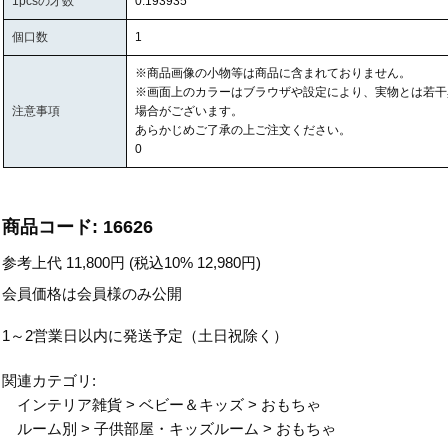
1pcsの才数
0.193935
個口数
1
※商品画像の小物等は商品に含まれておりません。
※画面上のカラーはブラウザや設定により、実物とは若干
注意事項
場合がございます。
あらかじめご了承の上ご注文ください。
0
商品コード:
16626
参考上代
11,800
円 (税込10%
12,980
円)
会員価格は会員様のみ公開
1～2営業日以内に発送予定（土日祝除く）
関連カテゴリ:
インテリア雑貨
>
ベビー＆キッズ
>
おもちゃ
ルーム別
>
子供部屋・キッズルーム
>
おもちゃ