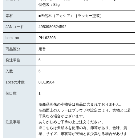
個包装：82g
素材
■天然木（アカシア）［ラッカー塗装］
JANコード
4953980824592
item_no
PH-62208
商品区分
定番
発注単位
6
入数
6
1pcsの才数
0.019564
個口数
1
※商品画像の小物等は商品に含まれておりません。
※画面上のカラーはブラウザや設定により、実物とは若
干異なる場合がございます。
注意事項
あらかじめご了承の上ご注文ください。
※こちらは天然木を使用の為、節等があり、色味、質
感、サイズ、形状等が実物と多少異なる場合がありま