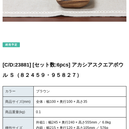
[C/D:23881] [セット数:6pcs] アカシアスクエアボウ
ル Ｓ（８２４５９・９５８２７）
カラー
ブラウン
商品サイズ(mm)
全体：幅100 × 奥行100 × 高さ35
商品重量(kg)
0.1
外箱1：幅245 × 奥行240 × 高さ555mm ／ 6.8kg
梱包サイズ
内箱：幅215 × 奥行120 × 高さ105mm ／ 576g