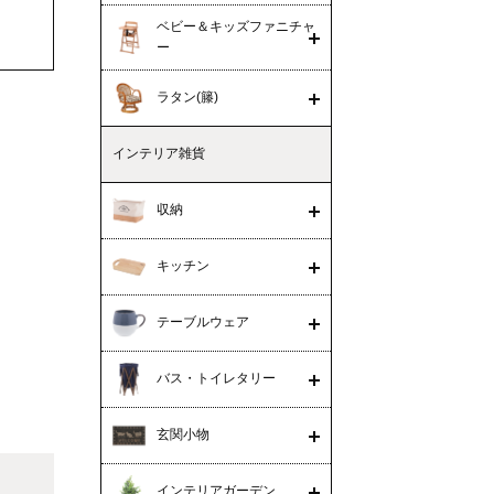
ベビー＆キッズファニチャ
ー
ラタン(籐)
インテリア雑貨
収納
キッチン
テーブルウェア
バス・トイレタリー
玄関小物
インテリアガーデン