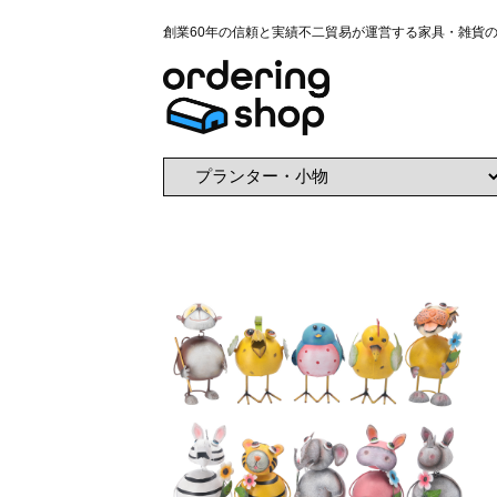
創業60年の信頼と実績不二貿易が運営する家具・雑貨