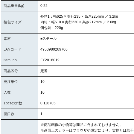
商品重量(kg)
0.22
外箱1：幅625 × 奥行235 × 高さ225mm ／ 3.2kg
梱包サイズ
内箱：幅610 × 奥行230 × 高さ212mm ／ 2.6kg
個包装：220g
素材
■スチール
JANコード
4953980269706
item_no
FY2018019
商品区分
定番
発注単位
10
入数
10
1pcsの才数
0.118705
個口数
1
※商品画像の小物等は商品に含まれておりません。
※画面上のカラーはブラウザや設定により、実物とは若干