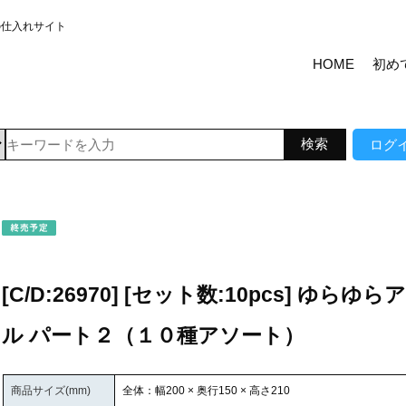
の仕入れサイト
HOME
初め
ログ
[C/D:26970] [セット数:10pcs] ゆらゆ
ル パート２（１０種アソート）
商品サイズ(mm)
全体：幅200 × 奥行150 × 高さ210