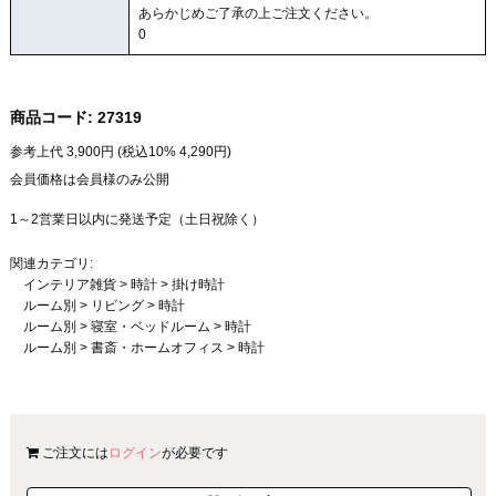
あらかじめご了承の上ご注文ください。
0
商品コード:
27319
参考上代
3,900
円 (税込10%
4,290
円)
会員価格は会員様のみ公開
1～2営業日以内に発送予定（土日祝除く）
関連カテゴリ:
インテリア雑貨
>
時計
>
掛け時計
ルーム別
>
リビング
>
時計
ルーム別
>
寝室・ベッドルーム
>
時計
ルーム別
>
書斎・ホームオフィス
>
時計
ご注文には
ログイン
が必要です