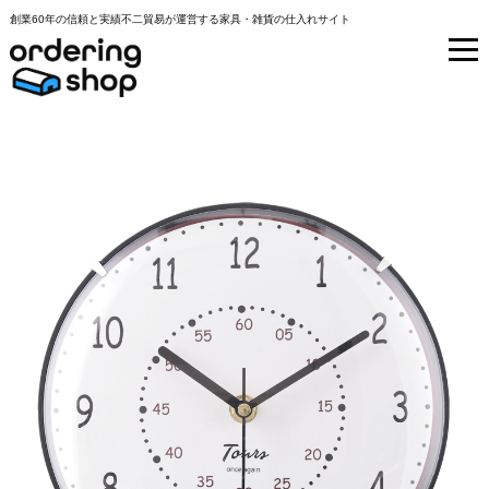
創業60年の信頼と実績不二貿易が運営する家具・雑貨の仕入れサイト