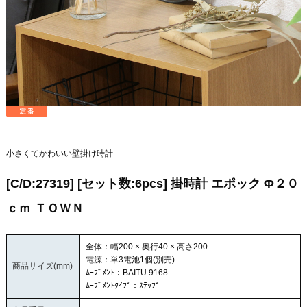
小さくてかわいい壁掛け時計
[C/D:27319] [セット数:6pcs] 掛時計 エポック Φ２０
ｃｍ ＴＯＷＮ
全体：幅200 × 奥行40 × 高さ200
電源：単3電池1個(別売)
商品サイズ(mm)
ﾑｰﾌﾞﾒﾝﾄ：BAITU 9168
ﾑｰﾌﾞﾒﾝﾄﾀｲﾌﾟ：ｽﾃｯﾌﾟ