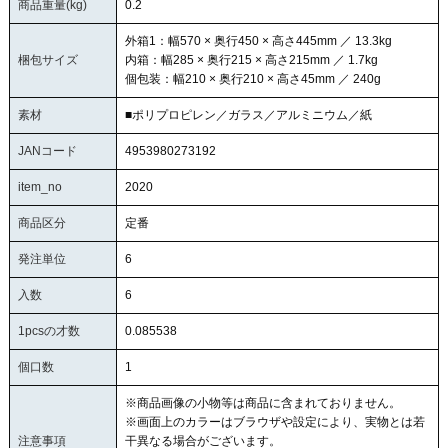
商品重量(kg)
0.2
外箱1：幅570 × 奥行450 × 高さ445mm ／ 13.3kg
梱包サイズ
内箱：幅285 × 奥行215 × 高さ215mm ／ 1.7kg
個包装：幅210 × 奥行210 × 高さ45mm ／ 240g
素材
■ポリプロピレン／ガラス／アルミニウム／紙
JANコード
4953980273192
item_no
2020
商品区分
定番
発注単位
6
入数
6
1pcsの才数
0.085538
個口数
1
※商品画像の小物等は商品に含まれておりません。
※画面上のカラーはブラウザや設定により、実物とは若
注意事項
干異なる場合がございます。