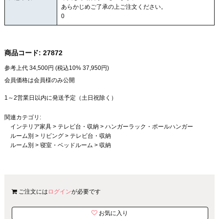
あらかじめご了承の上ご注文ください。
0
商品コード:
27872
参考上代
34,500
円 (税込10%
37,950
円)
会員価格は会員様のみ公開
1～2営業日以内に発送予定（土日祝除く）
関連カテゴリ:
インテリア家具
>
テレビ台・収納
>
ハンガーラック・ポールハンガー
ルーム別
>
リビング
>
テレビ台・収納
ルーム別
>
寝室・ベッドルーム
>
収納
ご注文には
ログイン
が必要です
お気に入り