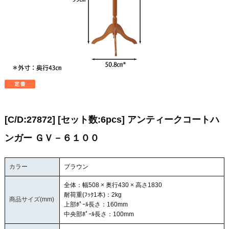
[C/D:27872] [セット数:6pcs] アンティークコートハ
ンガー ＧＶ－６１００
カラー
ブラウン
全体：幅508 × 奥行430 × 高さ1830
耐荷重(ﾌｯｸ1本)：2kg
商品サイズ(mm)
上部ﾎﾟｰﾙ長さ：160mm
中央部ﾎﾟｰﾙ長さ：100mm