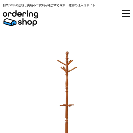
創業60年の信頼と実績不二貿易が運営する家具・雑貨の仕入れサイト