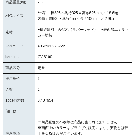
商品重量(kg)
2.5
外箱1：幅335 × 奥行325 × 高さ625mm ／ 18.6kg
梱包サイズ
内箱：幅600 × 奥行155 × 高さ100mm ／ 2.9kg
■構造部材：天然木（ラバーウッド） ■表面加工：ラッ
素材
カー塗装
JANコード
4953980278722
item_no
GV-6100
商品区分
定番
発注単位
6
入数
1
1pcsの才数
0.407954
個口数
1
※商品画像の小物等は商品に含まれておりません。
※画面上のカラーはブラウザや設定により、実物とは若
注意事項
干異なる場合がございます。