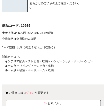
あらかじめご了承の上ご注文ください。
0
商品コード:
10265
参考上代
34,500
円 (税込10%
37,950
円)
会員価格は会員様のみ公開
1～2営業日以内に発送予定（土日祝除く）
関連カテゴリ:
インテリア家具
>
テレビ台・収納
>
ハンガーラック・ポールハンガー
ルーム別
>
リビング
>
テレビ台・収納
ルーム別
>
寝室・ベッドルーム
>
収納
ご注文には
ログイン
が必要です
お気に入り