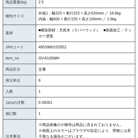
商品重量(kg)
2.5
外箱1：幅325 × 奥行325 × 高さ620mm ／ 18.6kg
梱包サイズ
内箱：幅600 × 奥行155 × 高さ100mm ／ 2.9kg
■構造部材：天然木（ラバーウッド） ■表面加工：ラッ
素材
カー塗装
JANコード
4953980102652
item_no
GV-6100WH
商品区分
定番
発注単位
6
入数
1
1pcsの才数
0.39261
個口数
1
※商品画像の小物等は商品に含まれておりません。
※画面上のカラーはブラウザや設定により、実物とは若
注意事項
干異なる場合がございます。