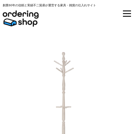
創業60年の信頼と実績不二貿易が運営する家具・雑貨の仕入れサイト