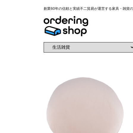
創業60年の信頼と実績不二貿易が運営する家具・雑貨