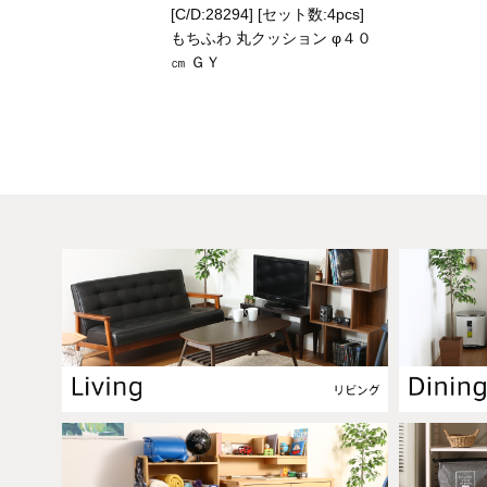
[C/D:28294] [セット数:4pcs]
もちふわ 丸クッション φ４０
㎝ ＧＹ