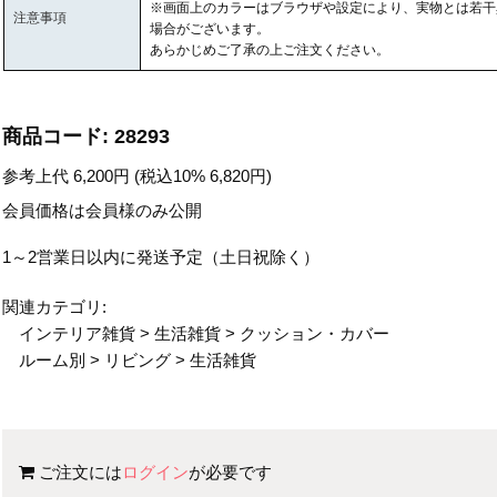
※画面上のカラーはブラウザや設定により、実物とは若干
注意事項
場合がございます。
あらかじめご了承の上ご注文ください。
商品コード:
28293
参考上代
6,200
円 (税込10%
6,820
円)
会員価格は会員様のみ公開
1～2営業日以内に発送予定（土日祝除く）
関連カテゴリ:
インテリア雑貨
>
生活雑貨
>
クッション・カバー
ルーム別
>
リビング
>
生活雑貨
ご注文には
ログイン
が必要です