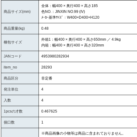
全体：幅400 × 奥行400 × 高さ185
商品サイズ(mm)
色NO.：JINXIN NO.99 (IV)
ﾒｰｶｰ基準ｻｲｽﾞ：W400×D400×H120
商品重量(kg)
0.48
外箱1：幅400 × 奥行400 × 高さ650mm ／ 4.9kg
梱包サイズ
内箱：幅400 × 奥行400 × 高さ320mm
JANコード
4953980282934
item_no
28293
商品区分
非定番
発注単位
4
入数
4
1pcsの才数
0.467625
個口数
1
※商品画像の小物等は商品に含まれておりません。