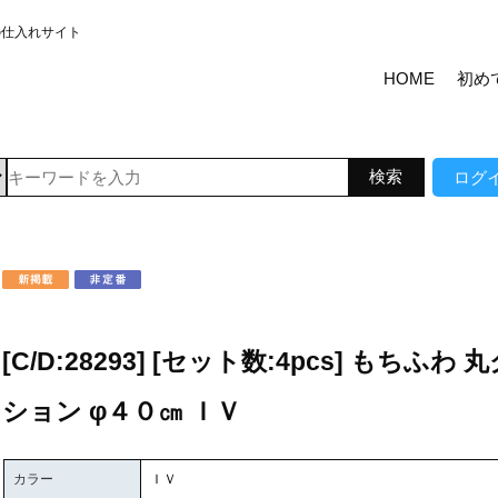
の仕入れサイト
HOME
初め
ログ
[C/D:28293] [セット数:4pcs] もちふわ 
ション φ４０㎝ ＩＶ
カラー
ＩＶ