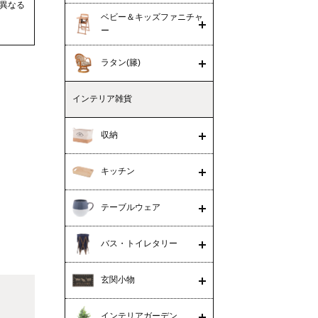
異なる
ベビー＆キッズファニチャ
ー
ラタン(籐)
インテリア雑貨
収納
キッチン
テーブルウェア
バス・トイレタリー
玄関小物
インテリアガーデン