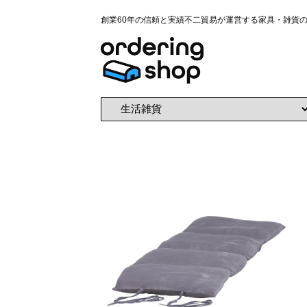
創業60年の信頼と実績不二貿易が運営する家具・雑貨