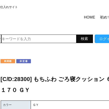
の仕入れサイト
HOME
初め
ログ
[C/D:28300] もちふわ ごろ寝クッション 
１７０ ＧＹ
カラー
ＧＹ