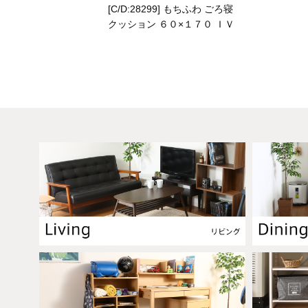
[C/D:28299] もちふわ ごろ寝
クッション ６０×１７０ ＩＶ