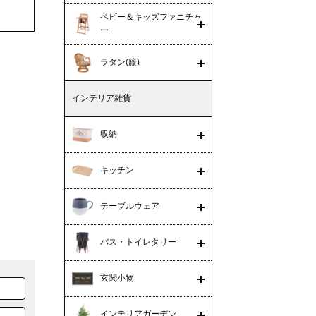
ベビー＆キッズファニチャ
ー
ラタン(籐)
インテリア雑貨
収納
キッチン
テーブルウェア
バス・トイレタリー
玄関小物
インテリアガーデン