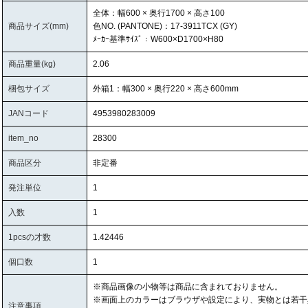
全体：幅600 × 奥行1700 × 高さ100
商品サイズ(mm)
色NO. (PANTONE)：17-3911TCX (GY)
ﾒｰｶｰ基準ｻｲｽﾞ：W600×D1700×H80
商品重量(kg)
2.06
梱包サイズ
外箱1：幅300 × 奥行220 × 高さ600mm
JANコード
4953980283009
item_no
28300
商品区分
非定番
発注単位
1
入数
1
1pcsの才数
1.42446
個口数
1
※商品画像の小物等は商品に含まれておりません。
※画面上のカラーはブラウザや設定により、実物とは若干
注意事項