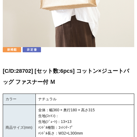
[C/D:28702] [セット数:6pcs] コットン×ジュートバ
ッグ ファスナー付 Ｍ
カラー
ナチュラル
全体：幅360 × 奥行180 × 高さ315
生地(ｺｯﾄﾝ)：
生地(ｼﾞｭｰﾄ)：13×13
商品サイズ(mm)
ﾊﾝﾄﾞﾙ種類：ｺｯﾄﾝﾃｰﾌﾟ
ﾊﾝﾄﾞﾙ長さ：W32×L300mm