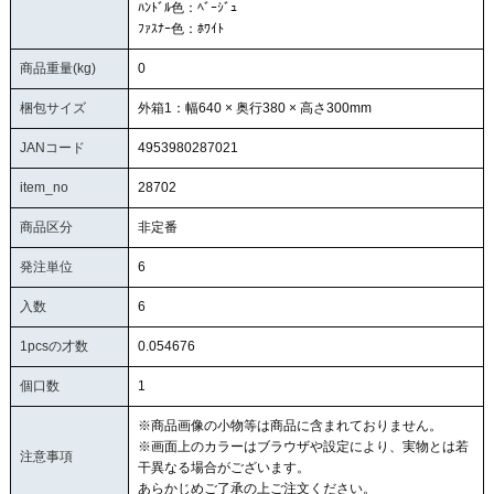
ﾊﾝﾄﾞﾙ色：ﾍﾞｰｼﾞｭ
ﾌｧｽﾅｰ色：ﾎﾜｲﾄ
商品重量(kg)
0
梱包サイズ
外箱1：幅640 × 奥行380 × 高さ300mm
JANコード
4953980287021
item_no
28702
商品区分
非定番
発注単位
6
入数
6
1pcsの才数
0.054676
個口数
1
※商品画像の小物等は商品に含まれておりません。
※画面上のカラーはブラウザや設定により、実物とは若
注意事項
干異なる場合がございます。
あらかじめご了承の上ご注文ください。