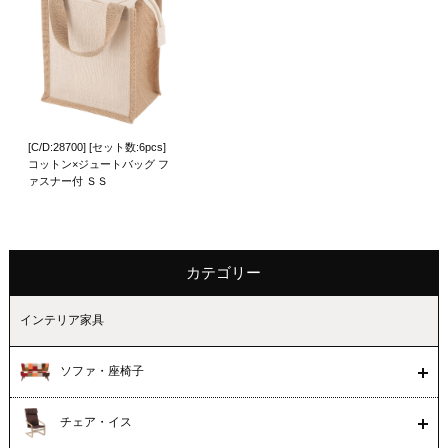
[C/D:28700] [セット数:6pcs]
コットン×ジュートバッグ フ
ァスナー付 ＳＳ
カテゴリー
インテリア家具
ソファ・座椅子
チェア・イス