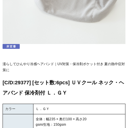
濡らしてひんやり冷感ヘアバンド｜UV対策・保冷剤ポケット付き 夏の熱中症対
策に
[C/D:29377] [セット数:6pcs] ＵＶクール ネック・ヘ
アバンド 保冷剤付 Ｌ．ＧＹ
カラー
Ｌ．ＧＹ
全体：幅235 × 奥行100 × 高さ20
gsm/生地：150gsm