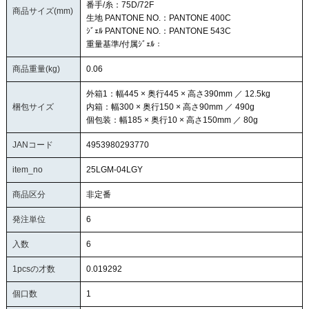
番手/糸：75D/72F
商品サイズ(mm)
生地 PANTONE NO.：PANTONE 400C
ｼﾞｪﾙ PANTONE NO.：PANTONE 543C
重量基準/付属ｼﾞｪﾙ：
商品重量(kg)
0.06
外箱1：幅445 × 奥行445 × 高さ390mm ／ 12.5kg
梱包サイズ
内箱：幅300 × 奥行150 × 高さ90mm ／ 490g
個包装：幅185 × 奥行10 × 高さ150mm ／ 80g
JANコード
4953980293770
item_no
25LGM-04LGY
商品区分
非定番
発注単位
6
入数
6
1pcsの才数
0.019292
個口数
1