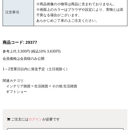
※商品画像の小物等は商品に含まれておりません。
※画面上のカラーはブラウザや設定により、実物とは若
注意事項
干異なる場合がございます。
あらかじめご了承の上ご注文ください。
商品コード:
29377
参考上代
3,300
円 (税込10%
3,630
円)
会員価格は会員様のみ公開
1～2営業日以内に発送予定（土日祝除く）
関連カテゴリ:
インテリア雑貨
>
生活雑貨
>
その他 生活雑貨
ギフトショー
ご注文には
ログイン
が必要です