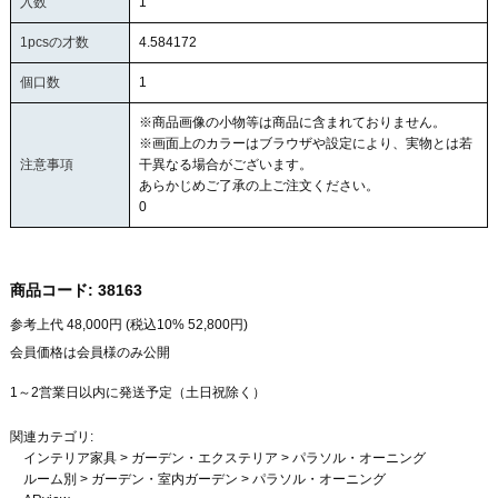
入数
1
1pcsの才数
4.584172
個口数
1
※商品画像の小物等は商品に含まれておりません。
※画面上のカラーはブラウザや設定により、実物とは若
注意事項
干異なる場合がございます。
あらかじめご了承の上ご注文ください。
0
商品コード:
38163
参考上代
48,000
円 (税込10%
52,800
円)
会員価格は会員様のみ公開
1～2営業日以内に発送予定（土日祝除く）
関連カテゴリ:
インテリア家具
>
ガーデン・エクステリア
>
パラソル・オーニング
ルーム別
>
ガーデン・室内ガーデン
>
パラソル・オーニング