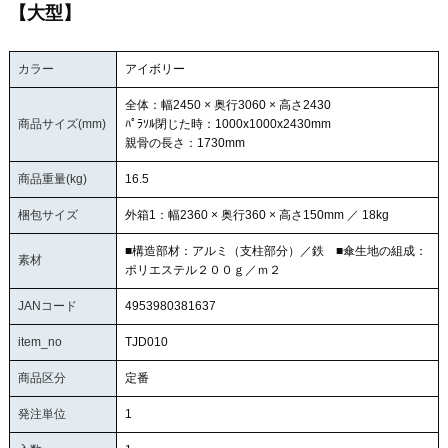
【大型】
カラー
アイボリー
全体：幅2450 × 奥行3060 × 高さ2430
商品サイズ(mm)
ﾊﾟﾗｿﾙ閉じた時：1000x1000x2430mm
親骨の長さ：1730mm
商品重量(kg)
16.5
梱包サイズ
外箱1：幅2360 × 奥行360 × 高さ150mm ／ 18kg
■構造部材：アルミ（支柱部分）／鉄 ■傘生地の組成：
素材
ポリエステル２００ｇ／ｍ２
JANコード
4953980381637
item_no
TJD010
商品区分
定番
発注単位
1