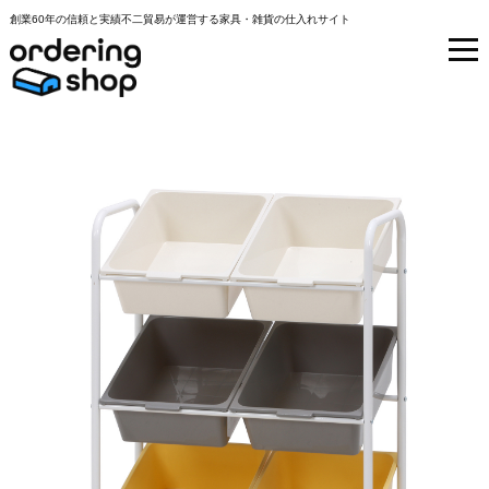
創業60年の信頼と実績不二貿易が運営する家具・雑貨の仕入れサイト