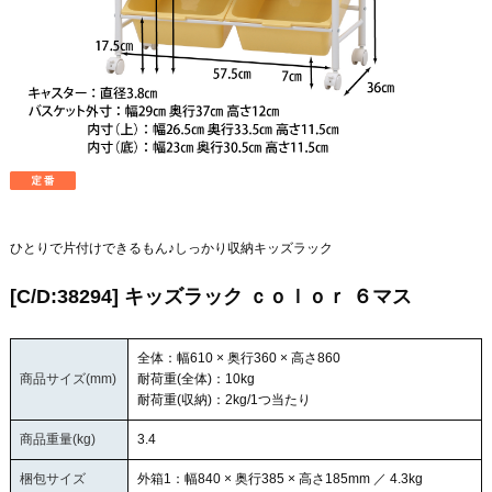
ひとりで片付けできるもん♪しっかり収納キッズラック
[C/D:38294] キッズラック ｃｏｌｏｒ ６マス
全体：幅610 × 奥行360 × 高さ860
商品サイズ(mm)
耐荷重(全体)：10kg
耐荷重(収納)：2kg/1つ当たり
商品重量(kg)
3.4
梱包サイズ
外箱1：幅840 × 奥行385 × 高さ185mm ／ 4.3kg