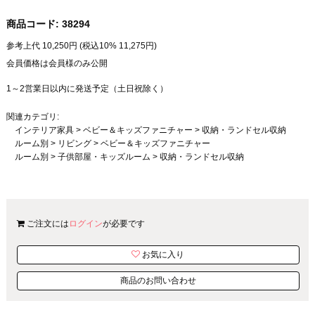
商品コード:
38294
参考上代
10,250
円 (税込10%
11,275
円)
会員価格は会員様のみ公開
1～2営業日以内に発送予定（土日祝除く）
関連カテゴリ:
インテリア家具
>
ベビー＆キッズファニチャー
>
収納・ランドセル収納
ルーム別
>
リビング
>
ベビー＆キッズファニチャー
ルーム別
>
子供部屋・キッズルーム
>
収納・ランドセル収納
ご注文には
ログイン
が必要です
お気に入り
商品のお問い合わせ