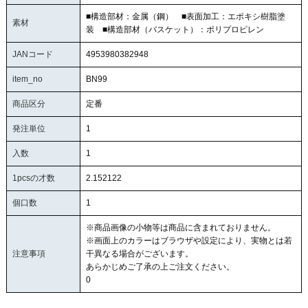
■構造部材：金属（鋼） ■表面加工：エポキシ樹脂塗
素材
装 ■構造部材（バスケット）：ポリプロピレン
JANコード
4953980382948
item_no
BN99
商品区分
定番
発注単位
1
入数
1
1pcsの才数
2.152122
個口数
1
※商品画像の小物等は商品に含まれておりません。
※画面上のカラーはブラウザや設定により、実物とは若
注意事項
干異なる場合がございます。
あらかじめご了承の上ご注文ください。
0