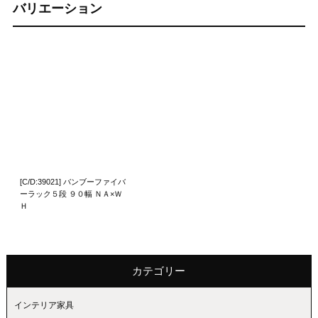
バリエーション
[C/D:39021] バンブーファイバ
ーラック５段 ９０幅 ＮＡ×Ｗ
Ｈ
カテゴリー
インテリア家具