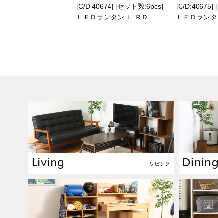
[C/D:40674] [セット数:6pcs]
[C/D:40675]
ＬＥＤランタン Ｌ ＲＤ
ＬＥＤランタ