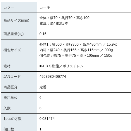
カラー
カーキ
全体：幅70 × 奥行70 × 高さ100
商品サイズ(mm)
電源：単4電池3本
商品重量(kg)
0.15
外箱1：幅500 × 奥行350 × 高さ480mm ／ 15.9kg
梱包サイズ
内箱：幅240 × 奥行165 × 高さ115mm ／ 900g
個包装：幅75 × 奥行75 × 高さ105mm ／ 150g
素材
■ＡＢＳ樹脂／ポリスチレン
JANコード
4953980406774
商品区分
定番
発注単位
6
入数
6
1pcsの才数
0.031474
個口数
1