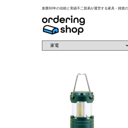
創業60年の信頼と実績不二貿易が運営する家具・雑貨