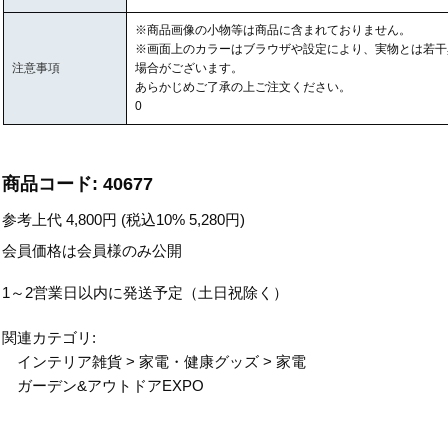
※商品画像の小物等は商品に含まれておりません。
※画面上のカラーはブラウザや設定により、実物とは若干
注意事項
場合がございます。
あらかじめご了承の上ご注文ください。
0
商品コード:
40677
参考上代
4,800
円 (税込10%
5,280
円)
会員価格は会員様のみ公開
1～2営業日以内に発送予定（土日祝除く）
関連カテゴリ:
インテリア雑貨
>
家電・健康グッズ
>
家電
ガーデン&アウトドアEXPO