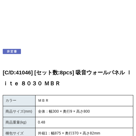
[C/D:41046] [セット数:8pcs] 吸音ウォールパネル ｌ
ｉｔｅ ８０３０ ＭＢＲ
カラー
ＭＢＲ
商品サイズ(mm)
全体：幅300 × 奥行9 × 高さ800
商品重量(kg)
0.48
梱包サイズ
外箱1：幅875 × 奥行370 × 高さ82mm