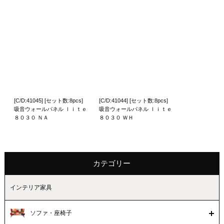
[C/D:41045] [セット数:8pcs]
[C/D:41044] [セット数:8pcs]
吸音ウォールパネル ｌｉｔｅ
吸音ウォールパネル ｌｉｔｅ
８０３０ ＮＡ
８０３０ ＷＨ
カテゴリー
インテリア家具
ソファ・座椅子