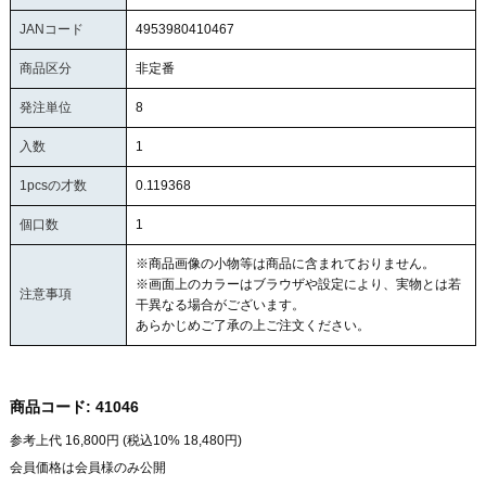
JANコード
4953980410467
商品区分
非定番
発注単位
8
入数
1
1pcsの才数
0.119368
個口数
1
※商品画像の小物等は商品に含まれておりません。
※画面上のカラーはブラウザや設定により、実物とは若
注意事項
干異なる場合がございます。
あらかじめご了承の上ご注文ください。
商品コード:
41046
参考上代
16,800
円 (税込10%
18,480
円)
会員価格は会員様のみ公開