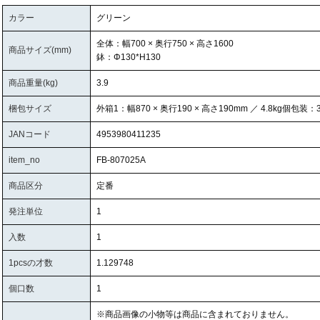
カラー
グリーン
全体：幅700 × 奥行750 × 高さ1600
商品サイズ(mm)
鉢：Φ130*H130
商品重量(kg)
3.9
梱包サイズ
外箱1：幅870 × 奥行190 × 高さ190mm ／ 4.8kg個包装：3
JANコード
4953980411235
item_no
FB-807025A
商品区分
定番
発注単位
1
入数
1
1pcsの才数
1.129748
個口数
1
※商品画像の小物等は商品に含まれておりません。