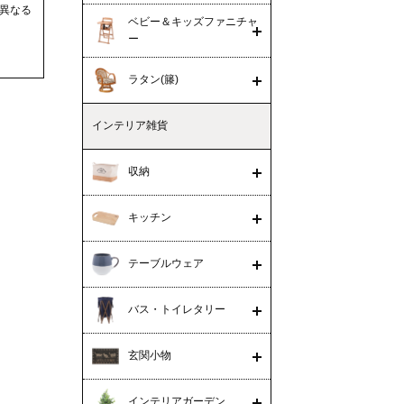
異なる
ベビー＆キッズファニチャ
ー
ラタン(籐)
インテリア雑貨
収納
キッチン
テーブルウェア
バス・トイレタリー
玄関小物
インテリアガーデン