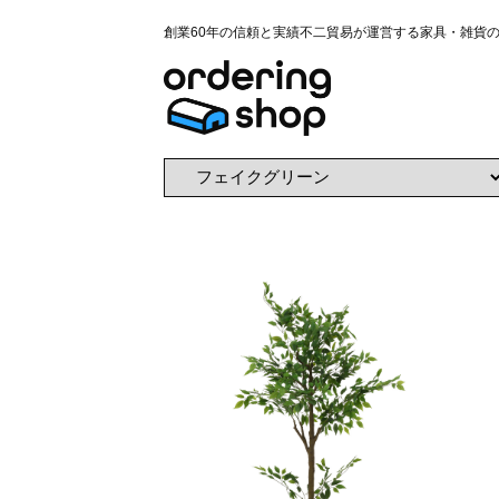
創業60年の信頼と実績不二貿易が運営する家具・雑貨