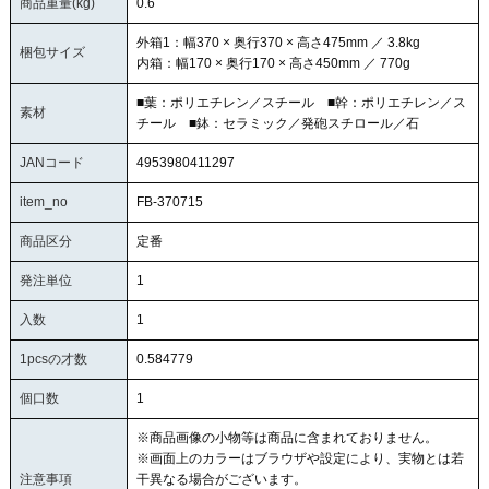
商品重量(kg)
0.6
外箱1：幅370 × 奥行370 × 高さ475mm ／ 3.8kg
梱包サイズ
内箱：幅170 × 奥行170 × 高さ450mm ／ 770g
■葉：ポリエチレン／スチール ■幹：ポリエチレン／ス
素材
チール ■鉢：セラミック／発砲スチロール／石
JANコード
4953980411297
item_no
FB-370715
商品区分
定番
発注単位
1
入数
1
1pcsの才数
0.584779
個口数
1
※商品画像の小物等は商品に含まれておりません。
※画面上のカラーはブラウザや設定により、実物とは若
注意事項
干異なる場合がございます。