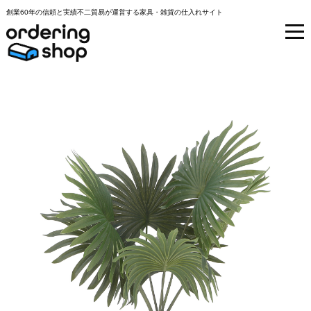
創業60年の信頼と実績不二貿易が運営する家具・雑貨の仕入れサイト