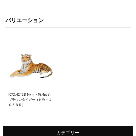
バリエーション
[C/D:42431] [セット数:4pcs]
ブラウンタイガー（ＨＷ－１
０５ＢＲ）
カテゴリー