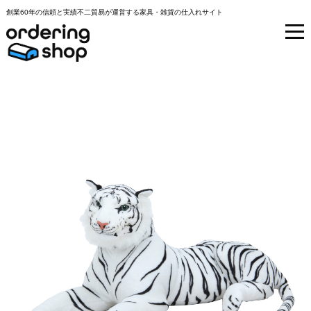
創業60年の信頼と実績不二貿易が運営する家具・雑貨の仕入れサイト