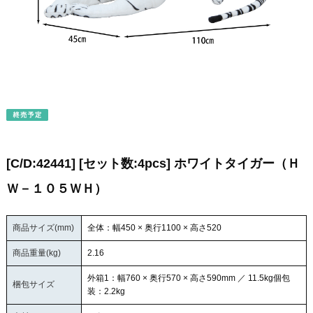
[C/D:42441] [セット数:4pcs] ホワイトタイガー（Ｈ
Ｗ－１０５ＷＨ）
商品サイズ(mm)
全体：幅450 × 奥行1100 × 高さ520
商品重量(kg)
2.16
外箱1：幅760 × 奥行570 × 高さ590mm ／ 11.5kg個包
梱包サイズ
装：2.2kg