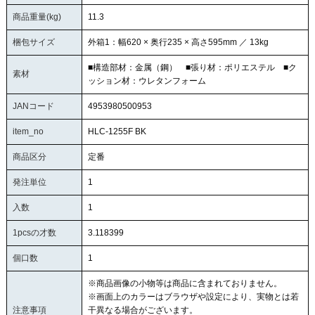
商品重量(kg)
11.3
梱包サイズ
外箱1：幅620 × 奥行235 × 高さ595mm ／ 13kg
■構造部材：金属（鋼） ■張り材：ポリエステル ■ク
素材
ッション材：ウレタンフォーム
JANコード
4953980500953
item_no
HLC-1255F BK
商品区分
定番
発注単位
1
入数
1
1pcsの才数
3.118399
個口数
1
※商品画像の小物等は商品に含まれておりません。
※画面上のカラーはブラウザや設定により、実物とは若
注意事項
干異なる場合がございます。