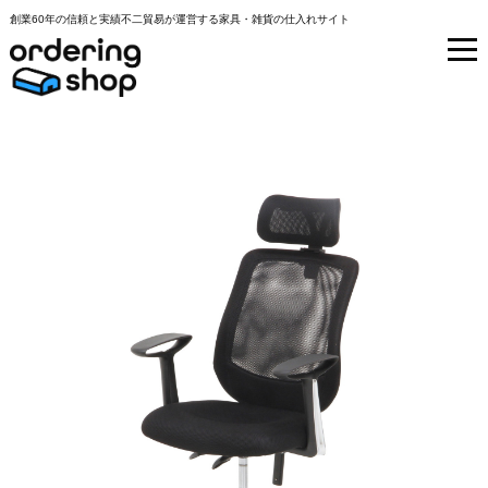
創業60年の信頼と実績不二貿易が運営する家具・雑貨の仕入れサイト