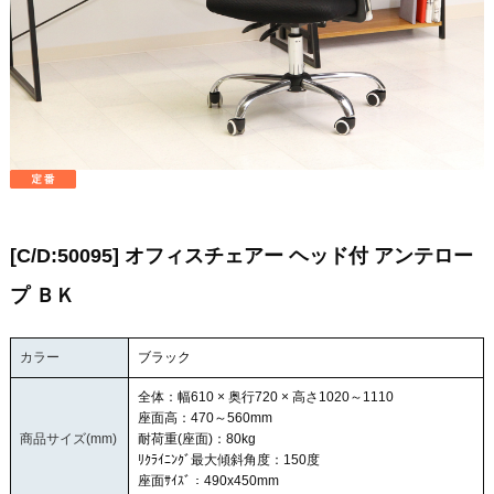
[C/D:50095] オフィスチェアー ヘッド付 アンテロー
プ ＢＫ
カラー
ブラック
全体：幅610 × 奥行720 × 高さ1020～1110
座面高：470～560mm
商品サイズ(mm)
耐荷重(座面)：80kg
ﾘｸﾗｲﾆﾝｸﾞ最大傾斜角度：150度
座面ｻｲｽﾞ：490x450mm