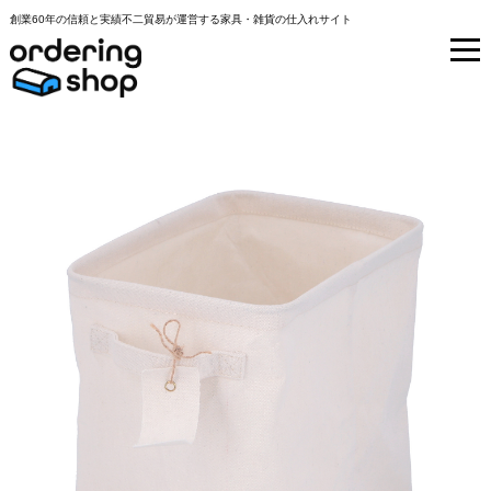
創業60年の信頼と実績不二貿易が運営する家具・雑貨の仕入れサイト