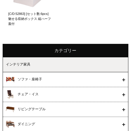
[C/D:52863] [セット数:6pcs]
魅せる収納ボックス 縦ハーフ
蓋付
カテゴリー
インテリア家具
ソファ・座椅子
チェア・イス
リビングテーブル
ダイニング