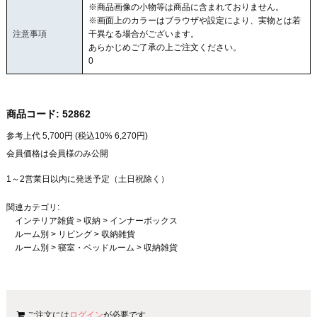
※商品画像の小物等は商品に含まれておりません。
※画面上のカラーはブラウザや設定により、実物とは若
注意事項
干異なる場合がございます。
あらかじめご了承の上ご注文ください。
0
商品コード:
52862
参考上代
5,700
円 (税込10%
6,270
円)
会員価格は会員様のみ公開
1～2営業日以内に発送予定（土日祝除く）
関連カテゴリ:
インテリア雑貨
>
収納
>
インナーボックス
ルーム別
>
リビング
>
収納雑貨
ルーム別
>
寝室・ベッドルーム
>
収納雑貨
ご注文には
ログイン
が必要です