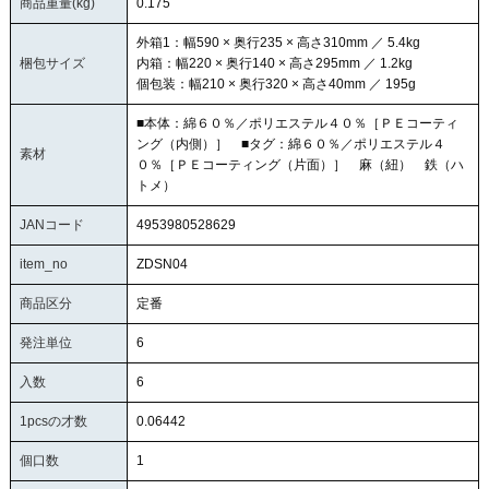
商品重量(kg)
0.175
外箱1：幅590 × 奥行235 × 高さ310mm ／ 5.4kg
梱包サイズ
内箱：幅220 × 奥行140 × 高さ295mm ／ 1.2kg
個包装：幅210 × 奥行320 × 高さ40mm ／ 195g
■本体：綿６０％／ポリエステル４０％［ＰＥコーティ
ング（内側）］ ■タグ：綿６０％／ポリエステル４
素材
０％［ＰＥコーティング（片面）］ 麻（紐） 鉄（ハ
トメ）
JANコード
4953980528629
item_no
ZDSN04
商品区分
定番
発注単位
6
入数
6
1pcsの才数
0.06442
個口数
1