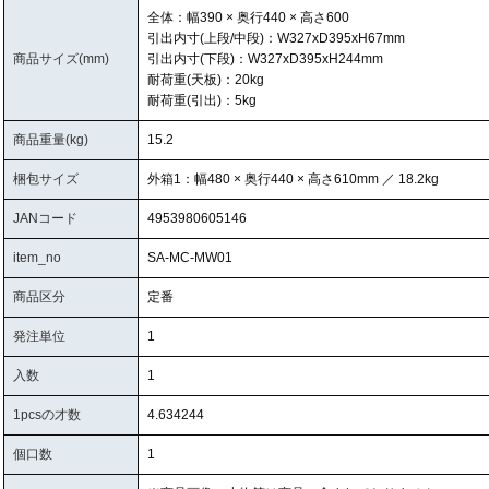
全体：幅390 × 奥行440 × 高さ600
引出内寸(上段/中段)：W327xD395xH67mm
商品サイズ(mm)
引出内寸(下段)：W327xD395xH244mm
耐荷重(天板)：20kg
耐荷重(引出)：5kg
商品重量(kg)
15.2
梱包サイズ
外箱1：幅480 × 奥行440 × 高さ610mm ／ 18.2kg
JANコード
4953980605146
item_no
SA-MC-MW01
商品区分
定番
発注単位
1
入数
1
1pcsの才数
4.634244
個口数
1