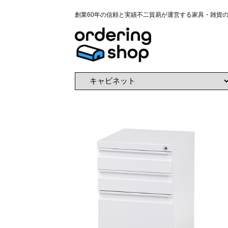
創業60年の信頼と実績不二貿易が運営する家具・雑貨