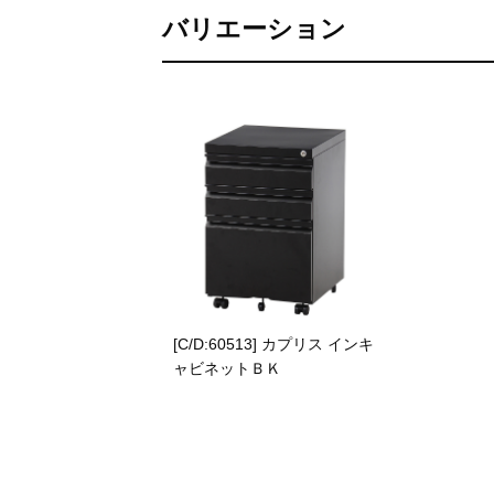
バリエーション
[C/D:60513] カプリス インキ
ャビネットＢＫ