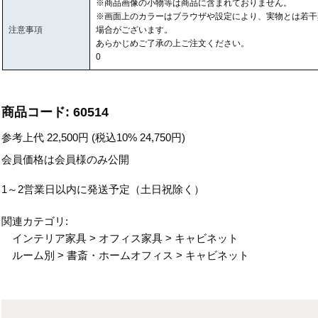
※商品画像の小物等は商品に含まれておりません。
※画面上のカラーはブラウザや設定により、実物とは若干
注意事項
場合がございます。
あらかじめご了承の上ご注文ください。
0
商品コード:
60514
参考上代
22,500
円 (税込10%
24,750
円)
会員価格は会員様のみ公開
1～2営業日以内に発送予定（土日祝除く）
関連カテゴリ:
インテリア家具
>
オフィス家具
>
キャビネット
ルーム別
>
書斎・ホームオフィス
>
キャビネット