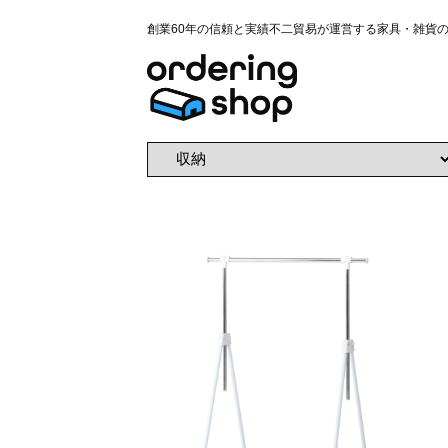
創業60年の信頼と実績不二貿易が運営する家具・雑貨