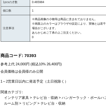
1pcsの才数
0.465984
個口数
1
※商品画像の小物等は商品に含まれておりません。
※画面上のカラーはブラウザや設定により、実物とは若干
注意事項
場合がございます。
あらかじめご了承の上ご注文ください。
0
商品コード:
70393
参考上代
24,000
円 (税込10%
26,400
円)
会員価格は会員様のみ公開
1～2営業日以内に発送予定（土日祝除く）
関連カテゴリ:
インテリア家具
>
テレビ台・収納
>
ハンガーラック・ポールハ
ルーム別
>
リビング
>
テレビ台・収納