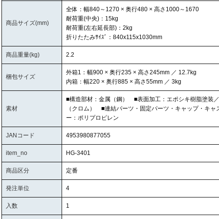
全体：幅840～1270 × 奥行480 × 高さ1000～1670
耐荷重(中央)：15kg
商品サイズ(mm)
耐荷重(左右延長部)：2kg
折りたたみｻｲｽﾞ：840x115x1030mm
商品重量(kg)
2.2
外箱1：幅900 × 奥行235 × 高さ245mm ／ 12.7kg
梱包サイズ
内箱：幅220 × 奥行885 × 高さ55mm ／ 3kg
■構造部材：金属（鋼） ■表面加工：エポシキ樹脂塗装
素材
（クロム） ■連結パーツ・固定パーツ・キャップ・キャ
ー：ポリプロピレン
JANコード
4953980877055
item_no
HG-3401
商品区分
定番
発注単位
4
入数
1