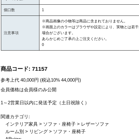
個口数
1
※商品画像の小物等は商品に含まれておりません。
※画面上のカラーはブラウザや設定により、実物とは若干
注意事項
場合がございます。
あらかじめご了承の上ご注文ください。
0
商品コード:
71157
参考上代
40,000
円 (税込10%
44,000
円)
会員価格は会員様のみ公開
1～2営業日以内に発送予定（土日祝除く）
関連カテゴリ:
インテリア家具
>
ソファ・座椅子
>
レザーソファ
ルーム別
>
リビング
>
ソファ・座椅子
ARview