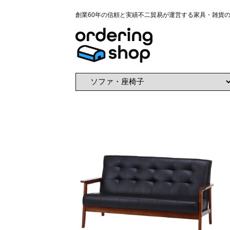
創業60年の信頼と実績不二貿易が運営する家具・雑貨