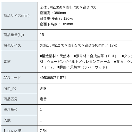
全体：幅1350 × 奥行730 × 高さ700
座面高：380mm
商品サイズ(mm)
耐荷重(座面)：120kg
座面下高さ：185mm
商品重量(kg)
15
梱包サイズ
外箱1：幅1270 × 奥行570 × 高さ340mm ／ 17kg
■構造部材：天然木 ■張り材：合成皮革（ＰＵ） ■クッ
素材
材：ウェービングベルト／ウレタンフォーム ■背面：ウ
フォーム ■脚部：天然木（ラバーウッド）
JANコード
4953980711571
item_no
846
商品区分
定番
発注単位
1
入数
1
1pcsの才数
7.54