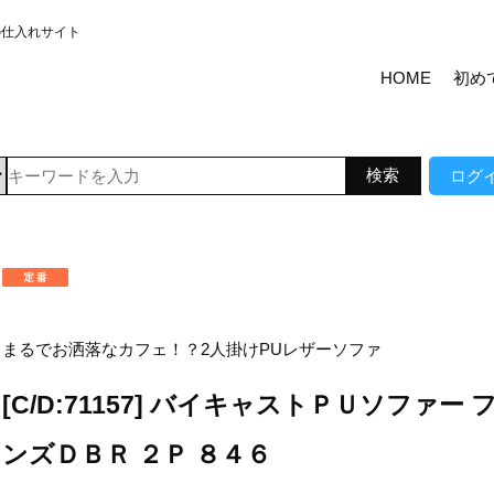
の仕入れサイト
HOME
初め
ログ
まるでお洒落なカフェ！？2人掛けPUレザーソファ
[C/D:71157] バイキャストＰＵソファー 
ンズＤＢＲ ２Ｐ ８４６