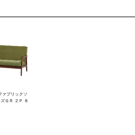
9] ファブリックソ
ズＧＲ ２Ｐ ８