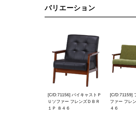
バリエーション
[C/D:71156] バイキャストＰ
[C/D:7115
Ｕソファー フレンズＤＢＲ
ファー フレン
１Ｐ ８４６
４６