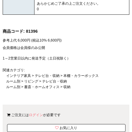
あらかじめご了承の上ご注文ください。
0
商品コード:
81396
参考上代
6,000
円 (税込10%
6,600
円)
会員価格は会員様のみ公開
1～2営業日以内に発送予定（土日祝除く）
関連カテゴリ:
インテリア家具
>
テレビ台・収納
>
本棚・カラーボックス
ルーム別
>
リビング
>
テレビ台・収納
ルーム別
>
書斎・ホームオフィス
>
収納
ご注文には
ログイン
が必要です
お気に入り