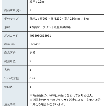
板厚：12mm
商品重量(kg)
7
梱包サイズ
外箱1：幅905 × 奥行230 × 高さ130mm ／ 8kg
素材
■表面材：プリント紙化粧繊維板
JANコード
4953980813961
item_no
HP9418
商品区分
定番
発注単位
2
入数
1
1pcsの才数
0.49
個口数
1
※商品画像の小物等は商品に含まれておりません。
※画面上のカラーはブラウザや設定により、実物とは若
注意事項
干異なる場合がございます。