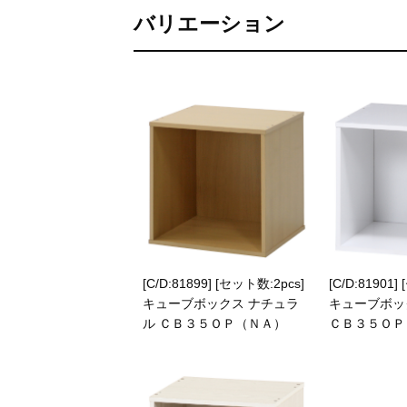
バリエーション
[C/D:81899] [セット数:2pcs]
[C/D:81901]
キューブボックス ナチュラ
キューブボッ
ル ＣＢ３５ＯＰ（ＮＡ）
ＣＢ３５ＯＰ