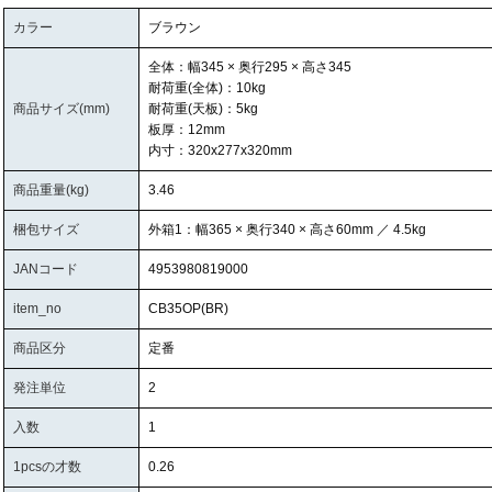
カラー
ブラウン
全体：幅345 × 奥行295 × 高さ345
耐荷重(全体)：10kg
商品サイズ(mm)
耐荷重(天板)：5kg
板厚：12mm
内寸：320x277x320mm
商品重量(kg)
3.46
梱包サイズ
外箱1：幅365 × 奥行340 × 高さ60mm ／ 4.5kg
JANコード
4953980819000
item_no
CB35OP(BR)
商品区分
定番
発注単位
2
入数
1
1pcsの才数
0.26