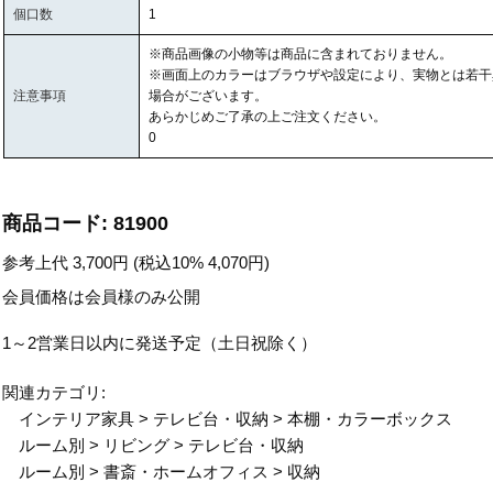
個口数
1
※商品画像の小物等は商品に含まれておりません。
※画面上のカラーはブラウザや設定により、実物とは若干
注意事項
場合がございます。
あらかじめご了承の上ご注文ください。
0
商品コード:
81900
参考上代
3,700
円 (税込10%
4,070
円)
会員価格は会員様のみ公開
1～2営業日以内に発送予定（土日祝除く）
関連カテゴリ:
インテリア家具
>
テレビ台・収納
>
本棚・カラーボックス
ルーム別
>
リビング
>
テレビ台・収納
ルーム別
>
書斎・ホームオフィス
>
収納