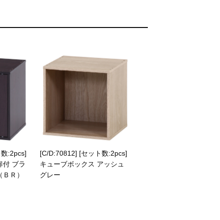
数:2pcs]
[C/D:70812] [セット数:2pcs]
扉付 ブラ
キューブボックス アッシュ
（ＢＲ）
グレー