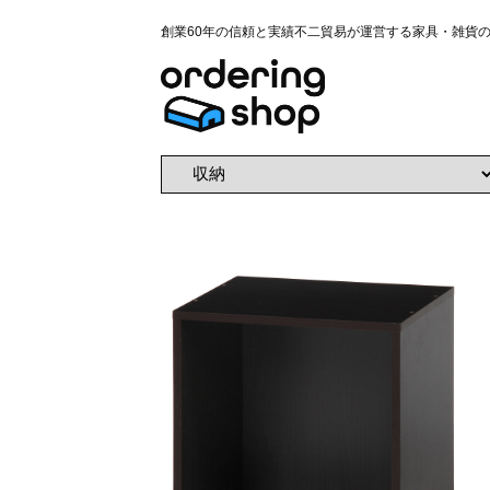
創業60年の信頼と実績不二貿易が運営する家具・雑貨