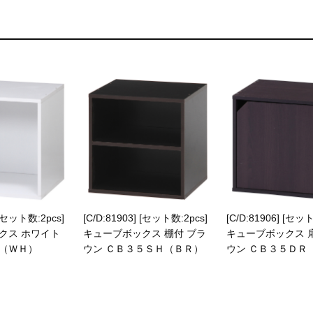
 [セット数:2pcs]
[C/D:81903] [セット数:2pcs]
[C/D:81906] [セット
クス ホワイト
キューブボックス 棚付 ブラ
キューブボックス 
（ＷＨ）
ウン ＣＢ３５ＳＨ（ＢＲ）
ウン ＣＢ３５ＤＲ