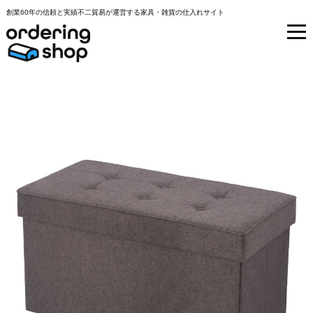
創業60年の信頼と実績不二貿易が運営する家具・雑貨の仕入れサイト