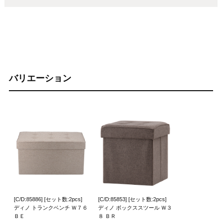
バリエーション
[C/D:85886] [セット数:2pcs]
[C/D:85853] [セット数:2pcs]
ディノ トランクベンチ Ｗ７６
ディノ ボックススツール Ｗ３
ＢＥ
８ ＢＲ