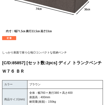
しっかり座面で座り心地◎コンパクトな収納ベンチ
[C/D:85857] [セット数:2pcs] ディノ トランクベンチ
Ｗ７６ ＢＲ
カラー
ブラウン
全体：幅760 × 奥行380 × 高さ400
座面高：400mm
商品サイズ(mm)
耐荷重(座面)：150kg