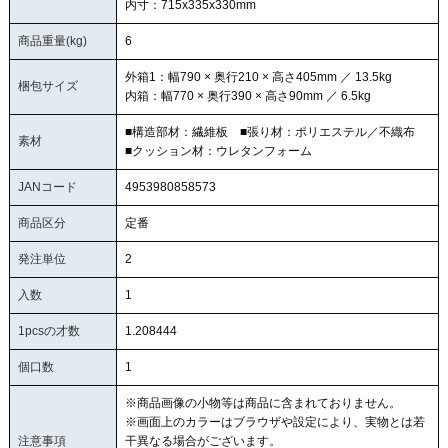
内寸：715x335x330mm
商品重量(kg)
6
外箱1：幅790 × 奥行210 × 高さ405mm ／ 13.5kg
梱包サイズ
内箱：幅770 × 奥行390 × 高さ90mm ／ 6.5kg
■構造部材：繊維板 ■張り材：ポリエステル／不織布
素材
■クッション材：ウレタンフォーム
JANコード
4953980858573
商品区分
定番
発注単位
2
入数
1
1pcsの才数
1.208444
個口数
1
※商品画像の小物等は商品に含まれておりません。
※画面上のカラーはブラウザや設定により、実物とは若
注意事項
干異なる場合がございます。