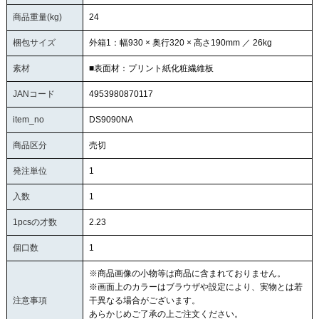
商品重量(kg)
24
梱包サイズ
外箱1：幅930 × 奥行320 × 高さ190mm ／ 26kg
素材
■表面材：プリント紙化粧繊維板
JANコード
4953980870117
item_no
DS9090NA
商品区分
売切
発注単位
1
入数
1
1pcsの才数
2.23
個口数
1
※商品画像の小物等は商品に含まれておりません。
※画面上のカラーはブラウザや設定により、実物とは若
注意事項
干異なる場合がございます。
あらかじめご了承の上ご注文ください。