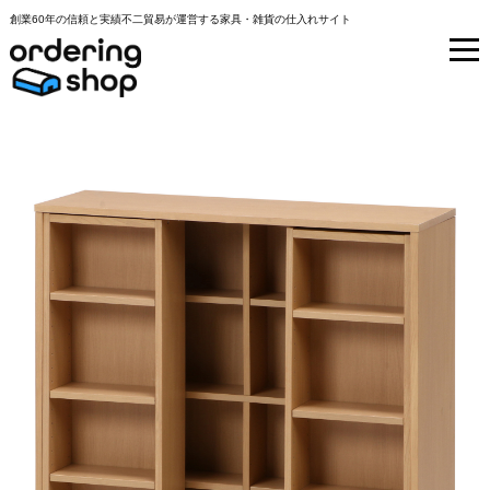
創業60年の信頼と実績不二貿易が運営する家具・雑貨の仕入れサイト