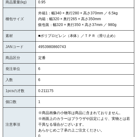
商品重量(kg)
0.95
外箱1：幅340 × 奥行280 × 高さ370mm ／ 6.5kg
梱包サイズ
内箱：幅320 × 奥行265 × 高さ350mm
個包装：幅320 × 奥行350 × 高さ37mm ／ 980g
素材
■ポリプロピレン（本体）／ＴＰＲ（滑り止め）
JANコード
4953980860743
商品区分
定番
発注単位
6
入数
6
1pcsの才数
0.211175
個口数
1
※商品画像の小物等は商品に含まれておりません。
※画面上のカラーはブラウザや設定により、実物とは若
注意事項
干異なる場合がございます。
あらかじめご了承の上ご注文ください。
0