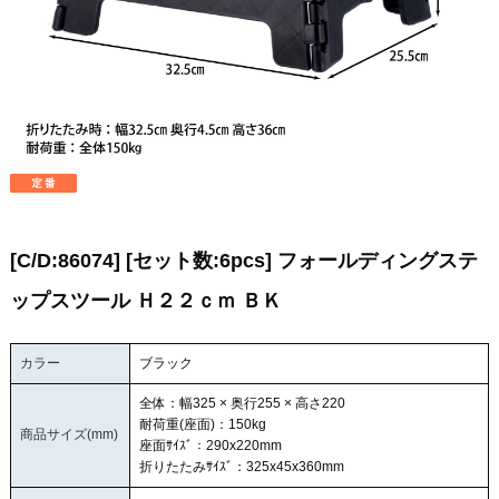
[C/D:86074] [セット数:6pcs] フォールディングステ
ップスツール Ｈ２２ｃｍ ＢＫ
カラー
ブラック
全体：幅325 × 奥行255 × 高さ220
耐荷重(座面)：150kg
商品サイズ(mm)
座面ｻｲｽﾞ：290x220mm
折りたたみｻｲｽﾞ：325x45x360mm