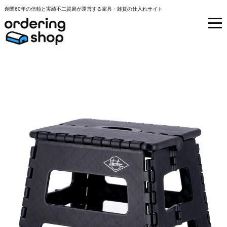
創業60年の信頼と実績不二貿易が運営する家具・雑貨の仕入れサイト