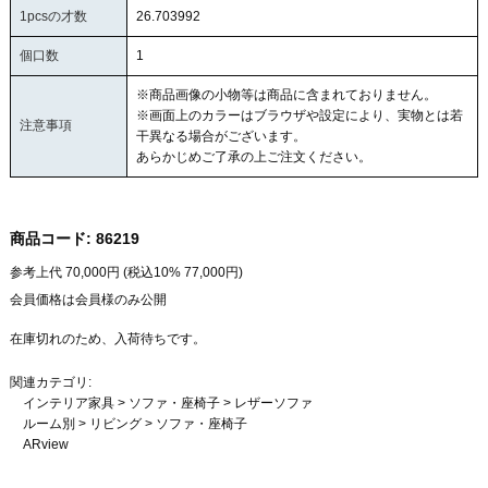
1pcsの才数
26.703992
個口数
1
※商品画像の小物等は商品に含まれておりません。
※画面上のカラーはブラウザや設定により、実物とは若
注意事項
干異なる場合がございます。
あらかじめご了承の上ご注文ください。
商品コード:
86219
参考上代
70,000
円 (税込10%
77,000
円)
会員価格は会員様のみ公開
在庫切れのため、入荷待ちです。
関連カテゴリ:
インテリア家具
>
ソファ・座椅子
>
レザーソファ
ルーム別
>
リビング
>
ソファ・座椅子
ARview