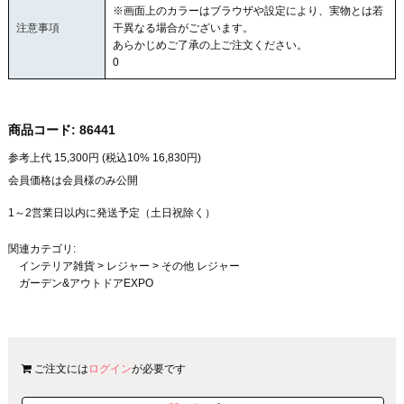
※画面上のカラーはブラウザや設定により、実物とは若
注意事項
干異なる場合がございます。
あらかじめご了承の上ご注文ください。
0
商品コード:
86441
参考上代
15,300
円 (税込10%
16,830
円)
会員価格は会員様のみ公開
1～2営業日以内に発送予定（土日祝除く）
関連カテゴリ:
インテリア雑貨
>
レジャー
>
その他 レジャー
ガーデン&アウトドアEXPO
ご注文には
ログイン
が必要です