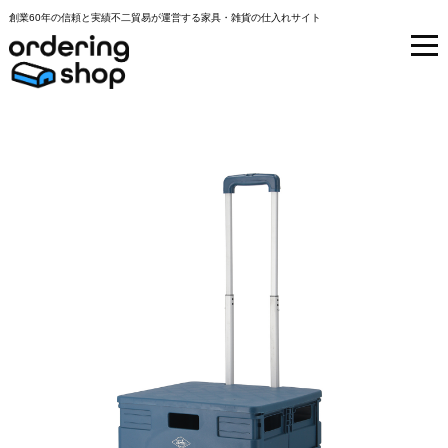
創業60年の信頼と実績不二貿易が運営する家具・雑貨の仕入れサイト