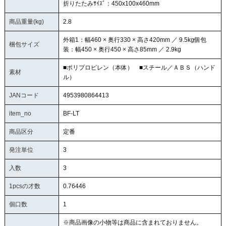
折りたたみｻｲｽﾞ：450x100x460mm
商品重量(kg)
2.8
外箱1：幅460 × 奥行330 × 高さ420mm ／ 9.5kg個包
梱包サイズ
装：幅450 × 奥行450 × 高さ85mm ／ 2.9kg
■ポリプロピレン（本体） ■スチール／ＡＢＳ（ハンド
素材
ル）
JANコード
4953980864413
item_no
BF-LT
商品区分
定番
発注単位
3
入数
3
1pcsの才数
0.76446
個口数
1
※商品画像の小物等は商品に含まれておりません。