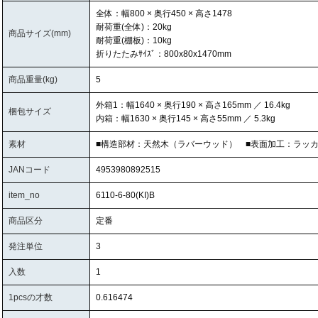
全体：幅800 × 奥行450 × 高さ1478
耐荷重(全体)：20kg
商品サイズ(mm)
耐荷重(棚板)：10kg
折りたたみｻｲｽﾞ：800x80x1470mm
商品重量(kg)
5
外箱1：幅1640 × 奥行190 × 高さ165mm ／ 16.4kg
梱包サイズ
内箱：幅1630 × 奥行145 × 高さ55mm ／ 5.3kg
素材
■構造部材：天然木（ラバーウッド） ■表面加工：ラッ
JANコード
4953980892515
item_no
6110-6-80(KI)B
商品区分
定番
発注単位
3
入数
1
1pcsの才数
0.616474