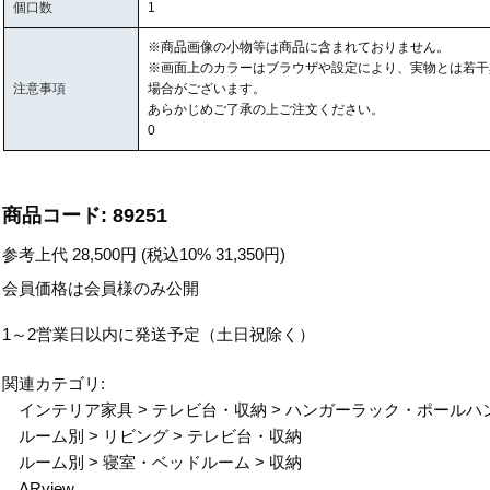
個口数
1
※商品画像の小物等は商品に含まれておりません。
※画面上のカラーはブラウザや設定により、実物とは若干
注意事項
場合がございます。
あらかじめご了承の上ご注文ください。
0
商品コード:
89251
参考上代
28,500
円 (税込10%
31,350
円)
会員価格は会員様のみ公開
1～2営業日以内に発送予定（土日祝除く）
関連カテゴリ:
インテリア家具
>
テレビ台・収納
>
ハンガーラック・ポールハ
ルーム別
>
リビング
>
テレビ台・収納
ルーム別
>
寝室・ベッドルーム
>
収納
ARview