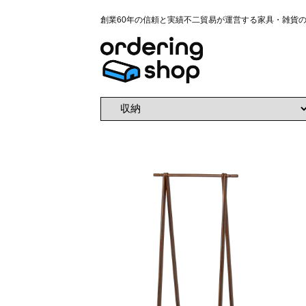
創業60年の信頼と実績不二貿易が運営する家具・雑貨