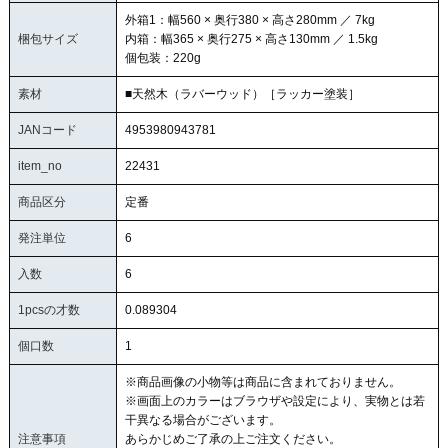
外箱1：幅560 × 奥行380 × 高さ280mm ／ 7kg
梱包サイズ
内箱：幅365 × 奥行275 × 高さ130mm ／ 1.5kg
個包装：220g
素材
■天然木（ラバーウッド）［ラッカー塗装］
JANコード
4953980943781
item_no
22431
商品区分
定番
発注単位
6
入数
6
1pcsの才数
0.089304
個口数
1
※商品画像の小物等は商品に含まれておりません。
※画面上のカラーはブラウザや設定により、実物とは若
干異なる場合がございます。
注意事項
あらかじめご了承の上ご注文ください。