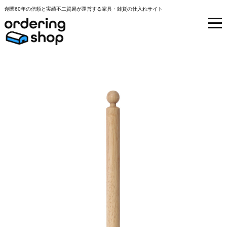
創業60年の信頼と実績不二貿易が運営する家具・雑貨の仕入れサイト