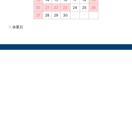
© 2019 Fuji Boeki ORDERING SHOP
運営会社: 不二貿易株式会社 〒808-8550 福岡県北九州市若松区大字安瀬64-36
営業時間：9：00～17：00 定休日：土・日・祝日
会社概要
返品・交換について
特定商取引法に基づく表記
顧客情報の取扱について
サイトマップ
お問い合わせ