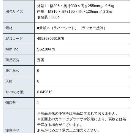
外箱1：幅395 × 奥行330 × 高さ255mm ／ 9.6kg
梱包サイズ
内箱：幅310 × 奥行195 × 高さ120mm ／ 2.2kg
個包装：380g
素材
■天然木（ラバーウッド）［ラッカー塗装］
JANコード
4953980961976
item_no
SS2.00479
商品区分
定番
発注単位
6
入数
6
1pcsの才数
0.049819
個口数
1
※商品画像の小物等は商品に含まれておりません。
※画面上のカラーはブラウザや設定により、実物とは若
干異なる場合がございます。
注意事項
あらかじめご了承の上ご注文ください。