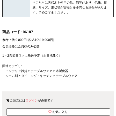
※こちらは天然木を使用の為、節等があり、色味、質
感、サイズ、形状等が実物と多少異なる場合がありま
す。予めご了承ください。
商品コード:
96197
参考上代
9,000
円 (税込10%
9,900
円)
会員価格は会員様のみ公開
1～2営業日以内に発送予定（土日祝除く）
関連カテゴリ:
インテリア雑貨
>
テーブルウェア
>
木製食器
ルーム別
>
ダイニング・キッチン
>
テーブルウェア
ご注文には
ログイン
が必要です
お気に入り