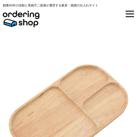
創業60年の信頼と実績不二貿易が運営する家具・雑貨の仕入れサイト