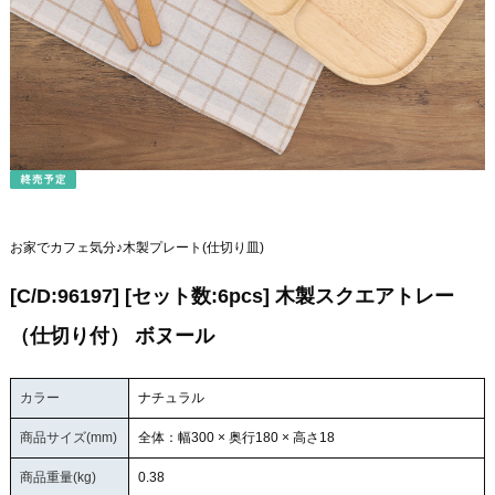
お家でカフェ気分♪木製プレート(仕切り皿)
[C/D:96197] [セット数:6pcs] 木製スクエアトレー
（仕切り付） ボヌール
カラー
ナチュラル
商品サイズ(mm)
全体：幅300 × 奥行180 × 高さ18
商品重量(kg)
0.38