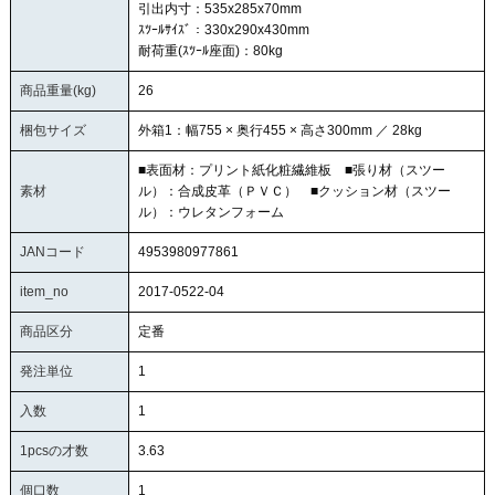
引出内寸：535x285x70mm
ｽﾂｰﾙｻｲｽﾞ：330x290x430mm
耐荷重(ｽﾂｰﾙ座面)：80kg
商品重量(kg)
26
梱包サイズ
外箱1：幅755 × 奥行455 × 高さ300mm ／ 28kg
■表面材：プリント紙化粧繊維板 ■張り材（スツー
素材
ル）：合成皮革（ＰＶＣ） ■クッション材（スツー
ル）：ウレタンフォーム
JANコード
4953980977861
item_no
2017-0522-04
商品区分
定番
発注単位
1
入数
1
1pcsの才数
3.63
個口数
1