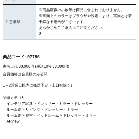
※商品画像の小物等は商品に含まれておりません。
※画面上のカラーはブラウザや設定により、実物とは若
注意事項
干異なる場合がございます。
あらかじめご了承の上ご注文ください。
0
商品コード:
97786
参考上代
30,000
円 (税込10%
33,000
円)
会員価格は会員様のみ公開
1～2営業日以内に発送予定（土日祝除く）
関連カテゴリ:
インテリア家具
>
ドレッサー・ミラー
>
ドレッサー
ルーム別
>
リビング
>
ドレッサー・ミラー
ルーム別
>
寝室・ベッドルーム
>
ドレッサー・ミラー
ARview