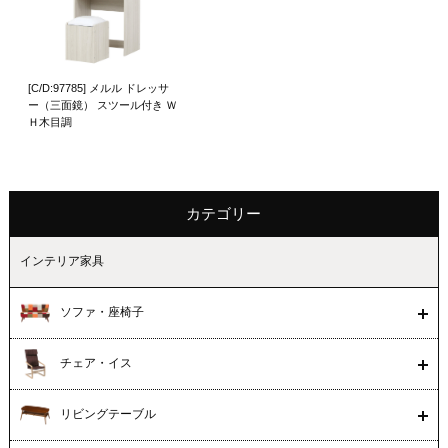
[C/D:97785] メルル ドレッサ
ー（三面鏡） スツール付き Ｗ
Ｈ木目調
カテゴリー
インテリア家具
ソファ・座椅子
チェア・イス
リビングテーブル