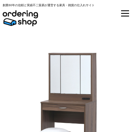
創業60年の信頼と実績不二貿易が運営する家具・雑貨の仕入れサイト