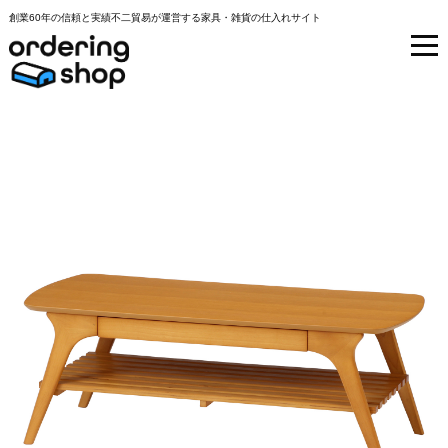
創業60年の信頼と実績不二貿易が運営する家具・雑貨の仕入れサイト