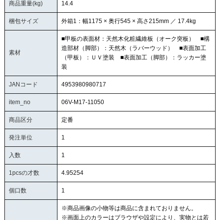
商品重量(kg)
14.4
梱包サイズ
外箱1：幅1175 × 奥行545 × 高さ215mm ／ 17.4kg
■甲板の表面材：天然木化粧繊維板（オーク突板） ■構
造部材（脚部）：天然木（ラバーウッド） ■表面加工
素材
（甲板）：ＵＶ塗装 ■表面加工（脚部）：ラッカー塗
装
JANコード
4953980980717
item_no
06V-M17-11050
商品区分
定番
発注単位
1
入数
1
1pcsの才数
4.95254
個口数
1
※商品画像の小物等は商品に含まれておりません。
※画面上のカラーはブラウザや設定により、実物とは若