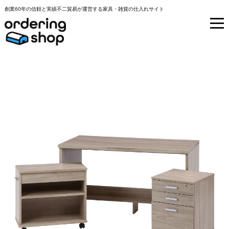
創業60年の信頼と実績不二貿易が運営する家具・雑貨の仕入れサイト