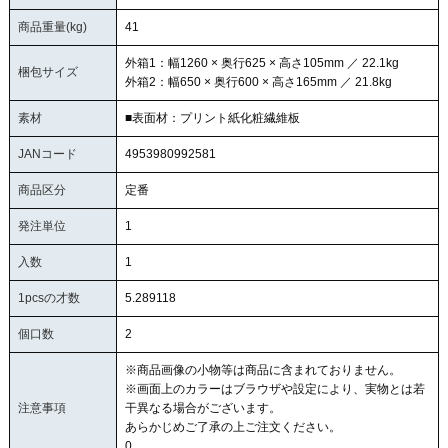
商品重量(kg)
41
外箱1：幅1260 × 奥行625 × 高さ105mm ／ 22.1kg
梱包サイズ
外箱2：幅650 × 奥行600 × 高さ165mm ／ 21.8kg
素材
■表面材：プリント紙化粧繊維板
JANコード
4953980992581
商品区分
定番
発注単位
1
入数
1
1pcsの才数
5.289118
個口数
2
※商品画像の小物等は商品に含まれておりません。
※画面上のカラーはブラウザや設定により、実物とは若
注意事項
干異なる場合がございます。
あらかじめご了承の上ご注文ください。
0