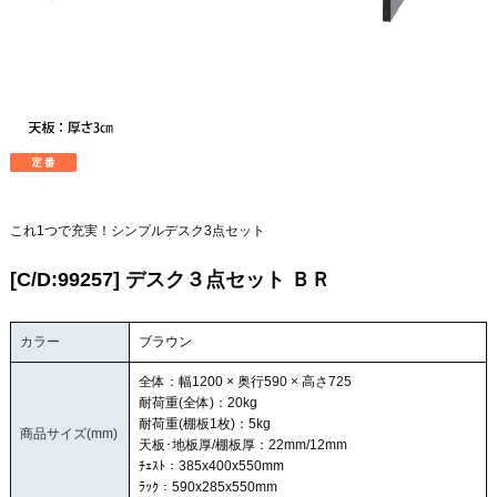
これ1つで充実！シンプルデスク3点セット
[C/D:99257] デスク３点セット ＢＲ
カラー
ブラウン
全体：幅1200 × 奥行590 × 高さ725
耐荷重(全体)：20kg
耐荷重(棚板1枚)：5kg
商品サイズ(mm)
天板･地板厚/棚板厚：22mm/12mm
ﾁｪｽﾄ：385x400x550mm
ﾗｯｸ：590x285x550mm