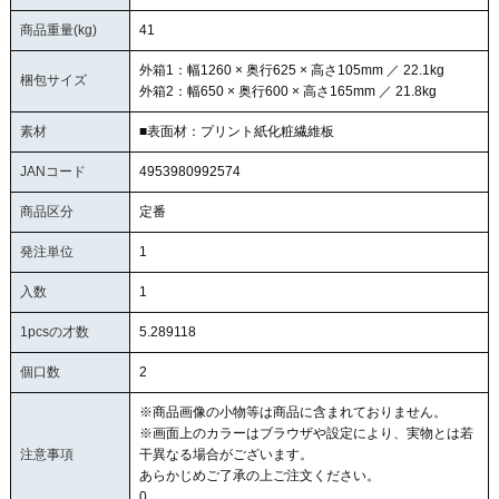
商品重量(kg)
41
外箱1：幅1260 × 奥行625 × 高さ105mm ／ 22.1kg
梱包サイズ
外箱2：幅650 × 奥行600 × 高さ165mm ／ 21.8kg
素材
■表面材：プリント紙化粧繊維板
JANコード
4953980992574
商品区分
定番
発注単位
1
入数
1
1pcsの才数
5.289118
個口数
2
※商品画像の小物等は商品に含まれておりません。
※画面上のカラーはブラウザや設定により、実物とは若
注意事項
干異なる場合がございます。
あらかじめご了承の上ご注文ください。
0