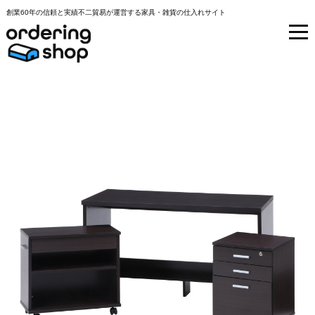
創業60年の信頼と実績不二貿易が運営する家具・雑貨の仕入れサイト