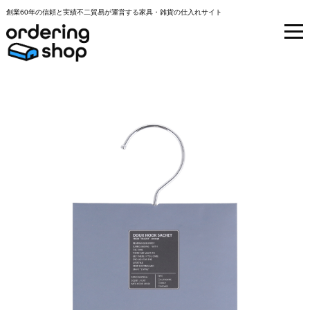
創業60年の信頼と実績不二貿易が運営する家具・雑貨の仕入れサイト