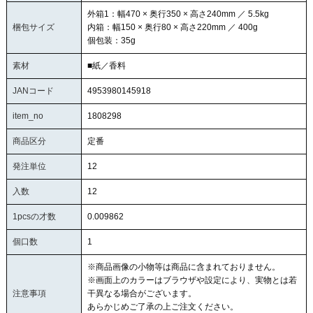
外箱1：幅470 × 奥行350 × 高さ240mm ／ 5.5kg
梱包サイズ
内箱：幅150 × 奥行80 × 高さ220mm ／ 400g
個包装：35g
素材
■紙／香料
JANコード
4953980145918
item_no
1808298
商品区分
定番
発注単位
12
入数
12
1pcsの才数
0.009862
個口数
1
※商品画像の小物等は商品に含まれておりません。
※画面上のカラーはブラウザや設定により、実物とは若
注意事項
干異なる場合がございます。
あらかじめご了承の上ご注文ください。