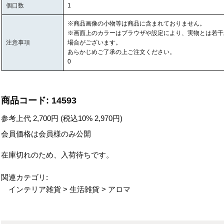
個口数
1
※商品画像の小物等は商品に含まれておりません。
※画面上のカラーはブラウザや設定により、実物とは若干
注意事項
場合がございます。
あらかじめご了承の上ご注文ください。
0
商品コード:
14593
参考上代
2,700
円 (税込10%
2,970
円)
会員価格は会員様のみ公開
在庫切れのため、入荷待ちです。
関連カテゴリ:
インテリア雑貨
>
生活雑貨
>
アロマ