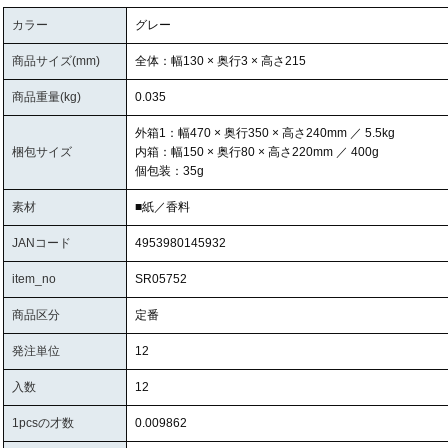
カラー
グレー
商品サイズ(mm)
全体：幅130 × 奥行3 × 高さ215
商品重量(kg)
0.035
外箱1：幅470 × 奥行350 × 高さ240mm ／ 5.5kg
梱包サイズ
内箱：幅150 × 奥行80 × 高さ220mm ／ 400g
個包装：35g
素材
■紙／香料
JANコード
4953980145932
item_no
SR05752
商品区分
定番
発注単位
12
入数
12
1pcsの才数
0.009862