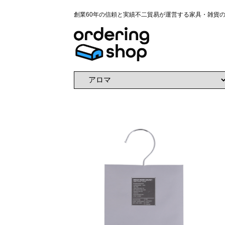
創業60年の信頼と実績不二貿易が運営する家具・雑貨