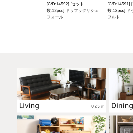
[C/D:14592] [セット
[C/D:14591
数:12pcs] ドゥフックサシェ
数:12pcs]
フォール
フルト