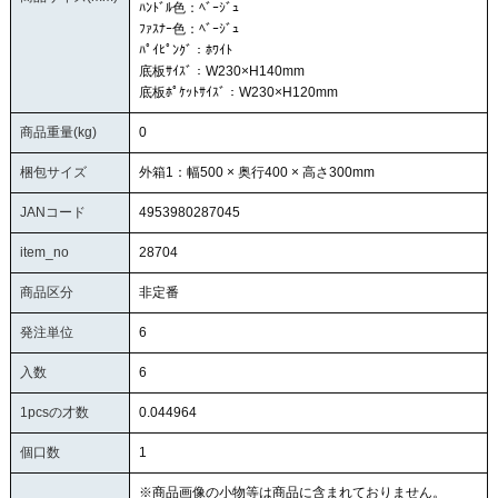
ﾊﾝﾄﾞﾙ色：ﾍﾞｰｼﾞｭ
ﾌｧｽﾅｰ色：ﾍﾞｰｼﾞｭ
ﾊﾟｲﾋﾟﾝｸﾞ：ﾎﾜｲﾄ
底板ｻｲｽﾞ：W230×H140mm
底板ﾎﾟｹｯﾄｻｲｽﾞ：W230×H120mm
商品重量(kg)
0
梱包サイズ
外箱1：幅500 × 奥行400 × 高さ300mm
JANコード
4953980287045
item_no
28704
商品区分
非定番
発注単位
6
入数
6
1pcsの才数
0.044964
個口数
1
※商品画像の小物等は商品に含まれておりません。