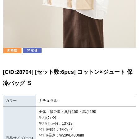
[C/D:28704] [セット数:6pcs] コットン×ジュート 保
冷バッグ Ｓ
カラー
ナチュラル
全体：幅240 × 奥行150 × 高さ190
生地(ｺｯﾄﾝ)：
生地(ｼﾞｭｰﾄ)：13×13
ﾊﾝﾄﾞﾙ種類：ｺｯﾄﾝﾃｰﾌﾟ
ﾊﾝﾄﾞﾙ長さ：W28×L400mm
商品サイズ(mm)