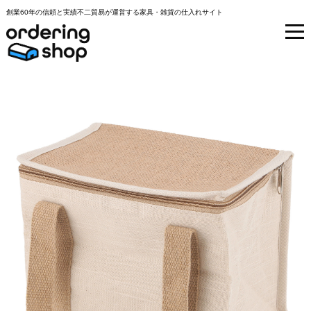
創業60年の信頼と実績不二貿易が運営する家具・雑貨の仕入れサイト