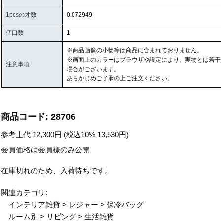
1pcsの才数
0.072949
個口数
1
※商品画像の小物等は商品に含まれておりません。
※画面上のカラーはブラウザや設定により、実物とは若干
注意事項
場合がございます。
あらかじめご了承の上ご注文ください。
商品コード:
28706
参考上代
12,300
円 (税込10%
13,530
円)
会員価格は会員様のみ公開
在庫切れのため、入荷待ちです。
関連カテゴリ:
インテリア雑貨
>
レジャー
>
保冷バッグ
ルーム別
>
リビング
>
生活雑貨