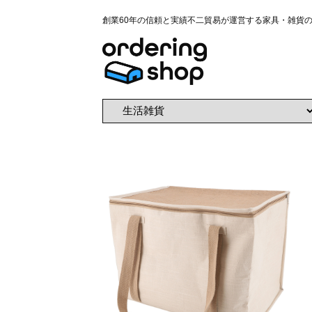
創業60年の信頼と実績不二貿易が運営する家具・雑貨