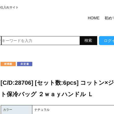
の仕入れサイト
HOME
初め
ログ
[C/D:28706] [セット数:6pcs] コットン
ト保冷バッグ ２ｗａｙハンドル Ｌ
カラー
ナチュラル