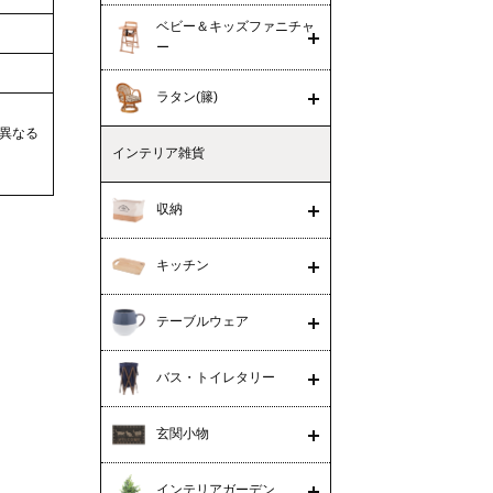
ベビー＆キッズファニチャ
ー
ラタン(籐)
異なる
インテリア雑貨
収納
キッチン
テーブルウェア
バス・トイレタリー
玄関小物
インテリアガーデン