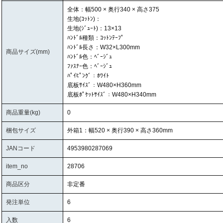
全体：幅500 × 奥行340 × 高さ375
生地(ｺｯﾄﾝ)：
生地(ｼﾞｭｰﾄ)：13×13
ﾊﾝﾄﾞﾙ種類：ｺｯﾄﾝﾃｰﾌﾟ
ﾊﾝﾄﾞﾙ長さ：W32×L300mm
商品サイズ(mm)
ﾊﾝﾄﾞﾙ色：ﾍﾞｰｼﾞｭ
ﾌｧｽﾅｰ色：ﾍﾞｰｼﾞｭ
ﾊﾟｲﾋﾟﾝｸﾞ：ﾎﾜｲﾄ
底板ｻｲｽﾞ：W480×H360mm
底板ﾎﾟｹｯﾄｻｲｽﾞ：W480×H340mm
商品重量(kg)
0
梱包サイズ
外箱1：幅520 × 奥行390 × 高さ360mm
JANコード
4953980287069
item_no
28706
商品区分
非定番
発注単位
6
入数
6