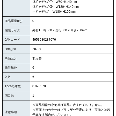
外ﾎﾟｹｯﾄｻｲｽﾞ①：W60×H140mm
外ﾎﾟｹｯﾄｻｲｽﾞ②：W120×H140mm
内ﾎﾟｹｯﾄｻｲｽﾞ：W180×H100mm
商品重量(kg)
0
梱包サイズ
外箱1：幅560 × 奥行380 × 高さ250mm
JANコード
4953980287076
item_no
28707
商品区分
非定番
発注単位
6
入数
6
1pcsの才数
0.026578
個口数
1
※商品画像の小物等は商品に含まれておりません。
※画面上のカラーはブラウザや設定により、実物とは若
注意事項
干異なる場合がございます。