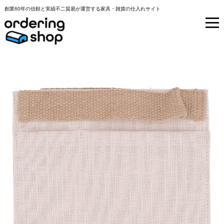
創業60年の信頼と実績不二貿易が運営する家具・雑貨の仕入れサイト