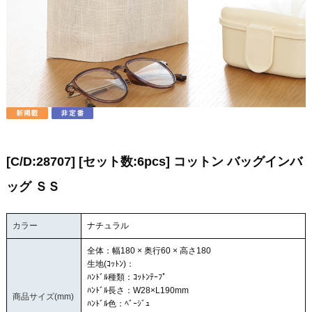
[C/D:28707] [セット数:6pcs] コットン バッグインバ
ッグ ＳＳ
カラー
ナチュラル
全体：幅180 × 奥行60 × 高さ180
生地(ｺｯﾄﾝ)：
ﾊﾝﾄﾞﾙ種類：ｺｯﾄﾝﾃｰﾌﾟ
ﾊﾝﾄﾞﾙ長さ：W28×L190mm
商品サイズ(mm)
ﾊﾝﾄﾞﾙ色：ﾍﾞｰｼﾞｭ